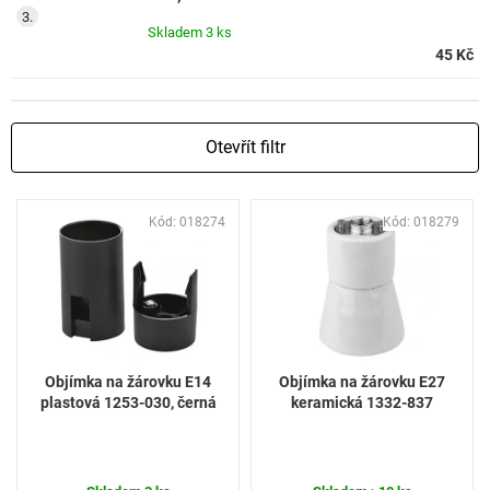
Skladem
3 ks
45 Kč
Otevřít filtr
V
Kód:
018274
Kód:
018279
ý
p
i
s
p
r
o
Objímka na žárovku E14
Objímka na žárovku E27
d
plastová 1253-030, černá
keramická 1332-837
u
k
t