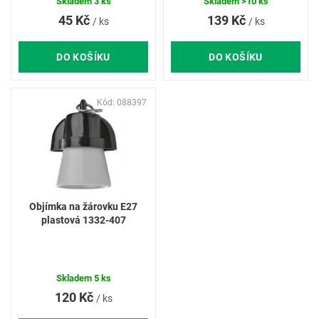
ů
Skladem
3 ks
Skladem
>10 ks
45 Kč
139 Kč
/ ks
/ ks
DO KOŠÍKU
DO KOŠÍKU
Kód:
088397
Objímka na žárovku E27
plastová 1332-407
Skladem
5 ks
120 Kč
/ ks