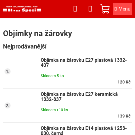
Přejít
na
NÁKUPNÍ
obsah
KOŠÍK
Objímky na žárovky
Nejprodávanější
Objímka na žárovku E27 plastová 1332-
407
Skladem
5 ks
120 Kč
Objímka na žárovku E27 keramická
1332-837
Skladem
>10 ks
139 Kč
Objímka na žárovku E14 plastová 1253-
030, černá