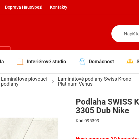
Doprava HausSpezi
Kontakty
NÍ
da
Interiérové studio
Domácnost
Laminátové plovoucí
Laminátové podlahy Swiss Krono
podlahy
Platinum Venus
Podlaha SWISS K
3305 Dub Nike
Kód:
095399
Nová generace 3D lamináto