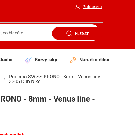
Přihlášení
HLEDAT
Stavba
Barvy laky
Nářadí a dílna
V
Podlaha SWISS KRONO - 8mm - Venus line -
3305 Dub Nike
RONO - 8mm - Venus line -
vých podlah