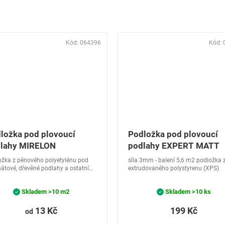
Kód:
064396
Kód:
ložka pod plovoucí
Podložka pod plovoucí
lahy MIRELON
podlahy EXPERT MATT
žka z pěnového polyetylénu pod
síla 3mm - balení 5,6 m2 podložka 
átové, dřevěné podlahy a ostatní
extrudovaného polystyrenu (XPS)
hové krytiny.
Skladem
>10 m2
Skladem
>10 ks
13 Kč
199 Kč
od