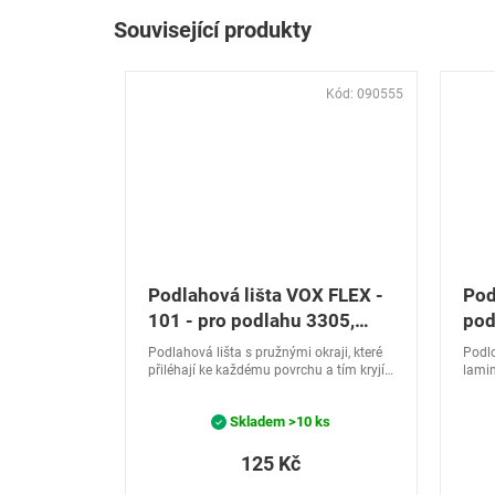
Související produkty
Kód:
090555
Podlahová lišta VOX FLEX -
Pod
101 - pro podlahu 3305,
pod
3750 a 5376
Podlahová lišta s pružnými okraji, které
Podlo
přiléhají ke každému povrchu a tím kryjí
lamin
nerovnosti stěn a podlah. Soklová lišta
podla
FLEX skryje spoustu kabelů. Kabel lze
Skladem
>10 ks
kdykoliv vložit i...
125 Kč