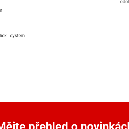
odol
m
ick - system
Mějte přehled o novinkác