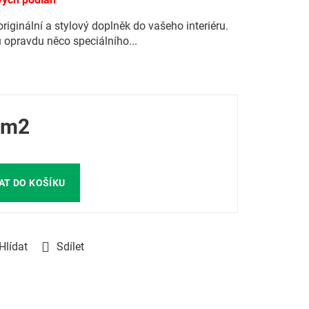
riginální a stylový doplněk do vašeho interiéru.
 opravdu něco speciálního...
1 m2
AT DO KOŠÍKU
Hlídat
Sdílet