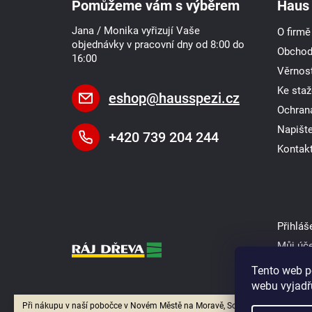
Pomůžeme vám s výběrem
Haus 
t
í
Jana / Monika vyřizují Vaše
O firmě
objednávky v pracovní dny od 8:00 do
Obchod
16:00
Věrnost
Ke staž
eshop
@
hausspezi.cz
Ochran
Napišt
+420 739 204 244
Kontak
Přihláš
Můj úč
Tento web p
webu vyjadřu
Při nákupu v naší pobočce v Novém Městě na Moravě, Soškova 1550, se o