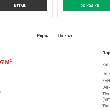
DETAIL
DO KOŠÍKU
Popis
Diskuze
Dop
2
97 M
Kate
Hmo
EAN
Dek
s
Tlo
(mm
Tříd