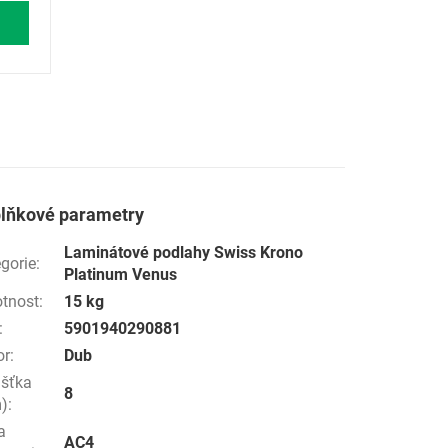
lňkové parametry
Laminátové podlahy Swiss Krono
gorie
:
Platinum Venus
tnost
:
15 kg
:
5901940290881
or
:
Dub
ušťka
8
)
:
a
AC4