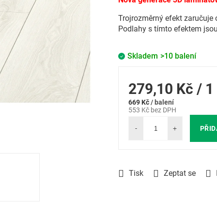
Trojrozměrný efekt zaručuje o
Podlahy s tímto efektem jsou
Skladem
>10 balení
Měrná
279,10 Kč / 
669 Kč
/ balení
cena:
553 Kč bez DPH
PŘID
Tisk
Zeptat se