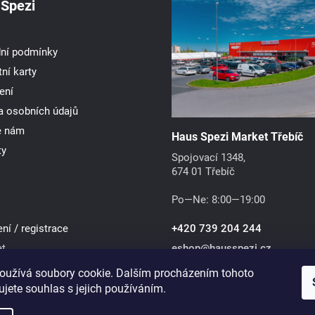
Spezi
ní podmínky
ní karty
ení
a osobních údajů
e nám
Haus Spezi Market Třebíč
ty
Spojovací 1348,
674 01 Třebíč
Po—Ne: 8:00—19:00
ení / registrace
+420 739 204 244
et
eshop
@
hausspezi.cz
oužívá soubory cookie. Dalším procházením tohoto
jete souhlas s jejich používáním.