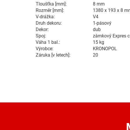
Tloušťka [mm]:
8 mm
Rozměr [mm]:
1380 x 193 x 8 m
V-drážka:
V4
Druh dekoru:
1-pásový
Dekor:
dub
Spoj:
zámkový Expres cl
Váha 1 bal.:
15 kg
Výrobce:
KRONOPOL
Záruka [v letech]:
20