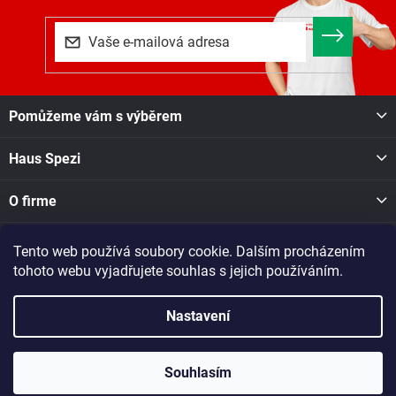
Z
Pomůžeme vám s výběrem
á
p
Haus Spezi
a
t
í
O firme
Tento web používá soubory cookie. Dalším procházením
Facebook
tohoto webu vyjadřujete souhlas s jejich používáním.
Nastavení
Copyright 2026
Haus Spezi shop
. Všechna práva vyhrazena.
Při nákupu v naší pobočce v Novém Městě na Moravě, Soškova
1550, se o dostupnosti zboží informujte na tel. čísle: 605 028 731
Souhlasím
nebo dotaz zašlete na e-mail: nmesto@raj-dreva.cz
Vytvořil Shoptet
|
Dostmedia