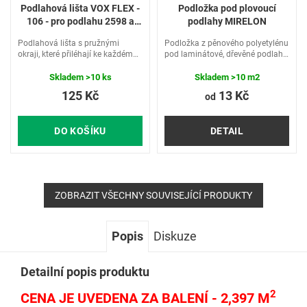
Podlahová lišta VOX FLEX -
Podložka pod plovoucí
106 - pro podlahu 2598 a
podlahy MIRELON
3712
Podlahová lišta s pružnými
Podložka z pěnového polyetylénu
okraji, které přiléhají ke každému
pod laminátové, dřevěné podlahy
povrchu a tím kryjí nerovnosti
a ostatní podlahové krytiny.
stěn a podlah. Soklová lišta FLEX
Skladem
>10 ks
Skladem
>10 m2
skryje spoustu kabelů. Kabel lze
125 Kč
13 Kč
od
kdykoliv vložit i...
DO KOŠÍKU
DETAIL
ZOBRAZIT VŠECHNY SOUVISEJÍCÍ PRODUKTY
Popis
Diskuze
Detailní popis produktu
2
CENA JE UVEDENA ZA BALENÍ - 2,397 M