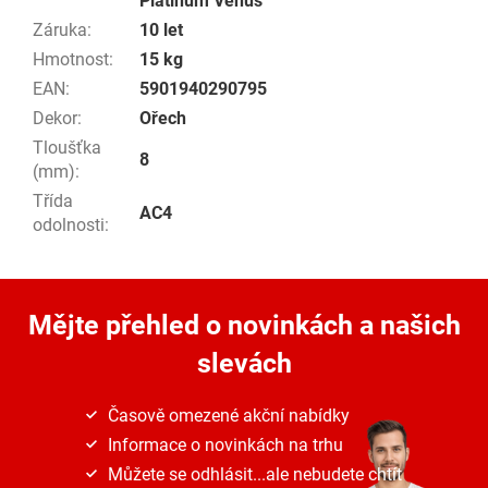
Platinum Venus
Záruka
:
10 let
Hmotnost
:
15 kg
EAN
:
5901940290795
Dekor
:
Ořech
Tloušťka
8
(mm)
:
Třída
AC4
odolnosti
:
Mějte přehled o novinkách
a našich
slevách
Časově omezené akční nabídky
Informace o novinkách na trhu
Můžete se odhlásit...ale nebudete chtít