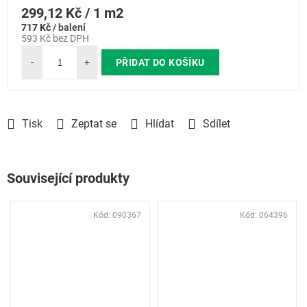
Měrná
299,12 Kč / 1 m2
717 Kč
/ balení
cena:
593 Kč bez DPH
PŘIDAT DO KOŠÍKU
Tisk
Zeptat se
Hlídat
Sdílet
Související produkty
Kód:
090367
Kód:
064396