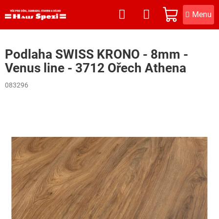
Přejít
na
NÁKUPNÍ
obsah
KOŠÍK
Podlaha SWISS KRONO - 8mm -
Venus line - 3712 Ořech Athena
083296