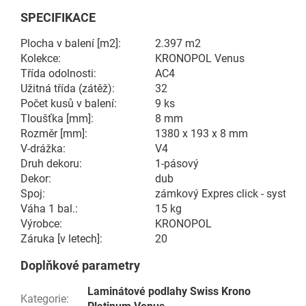
SPECIFIKACE
Plocha v balení [m2]:
2.397 m2
Kolekce:
KRONOPOL Venus
Třída odolnosti:
AC4
Užitná třída (zátěž):
32
Počet kusů v balení:
9 ks
Tloušťka [mm]:
8 mm
Rozměr [mm]:
1380 x 193 x 8 mm
V-drážka:
V4
Druh dekoru:
1-pásový
Dekor:
dub
Spoj:
zámkový Expres click - system
Váha 1 bal.:
15 kg
Výrobce:
KRONOPOL
Záruka [v letech]:
20
Doplňkové parametry
Laminátové podlahy Swiss Krono
Kategorie
: