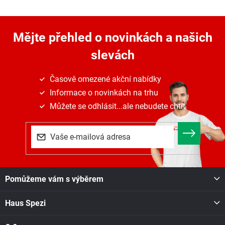
Mějte přehled o novinkách
a našich
slevách
Časově omezené akční nabídky
Informace o novinkách na trhu
Můžete se odhlásit...ale nebudete chtít
Z
Pomůžeme vám s výběrem
á
p
Haus Spezi
a
t