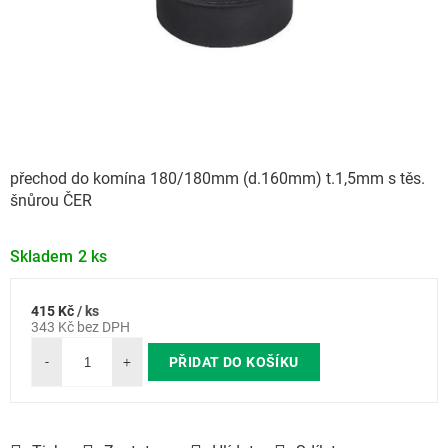
přechod do komína 180/180mm (d.160mm) t.1,5mm s těs.
šnůrou ČER
Skladem
2 ks
415 Kč
/ ks
Měrná
343 Kč bez DPH
cena:
PŘIDAT DO KOŠÍKU