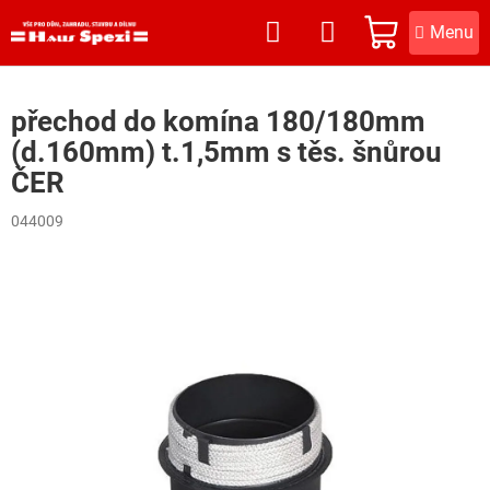
Přejít
na
NÁKUPNÍ
obsah
KOŠÍK
přechod do komína 180/180mm
(d.160mm) t.1,5mm s těs. šnůrou
ČER
044009