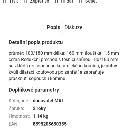
Tisk
Zeptat se
Hlídat
Sdílet
Popis
Diskuze
Detailní popis produktu
průměr: 180/180 mm délka: 160 mm tloušťka: 1,5 mm
černá Redukční přechod s těsnící šňůrou 180/180 mm
se vkládá do sopouchu keramického komína, je nutný
kvůli dilataci kouřovodu po zahřátí a zabraňuje
prasknutí sopouchu komínu.
Doplňkové parametry
Kategorie
:
dodavatel MAT
Záruka
:
2 roky
Hmotnost
:
1.14 kg
EAN
:
8595203630335