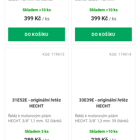
Skladem
>10 ks
Skladem
>10 ks
399 Kč
399 Kč
/ ks
/ ks
DO KOŠÍKU
DO KOŠÍKU
Kód:
119613
Kód:
119614
31E52E - originální řetěz
33E39E - originální řetěz
HECHT
HECHT
Řetěz k motorovým pilám
Řetěz k motorovým pilám
HECHT. 3/8" 1,1 mm. 52 článků
HECHT. 3/8" 1,3 mm. 39 článků
Skladem
3 ks
Skladem
>10 ks
289 Kč
239 Kč