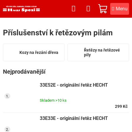
Přejít
na
NÁKUPNÍ
obsah
KOŠÍK
Příslušenství k řetězovým pilám
Řetězy na řetězové
Kozy na řezání dřeva
pily
Nejprodávanější
33E52E - originální řetěz HECHT
Skladem
>10 ks
299 Kč
33E33E - originální řetěz HECHT