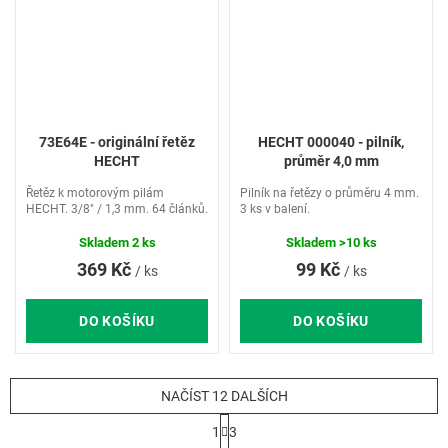
73E64E - originální řetěz
HECHT 000040 - pilník,
HECHT
průměr 4,0 mm
Řetěz k motorovým pilám
Pilník na řetězy o průměru 4 mm.
HECHT. 3/8" / 1,3 mm. 64 článků.
3 ks v balení.
Skladem
2 ks
Skladem
>10 ks
369 Kč
99 Kč
/ ks
/ ks
DO KOŠÍKU
DO KOŠÍKU
NAČÍST 12 DALŠÍCH
S
1
3
t