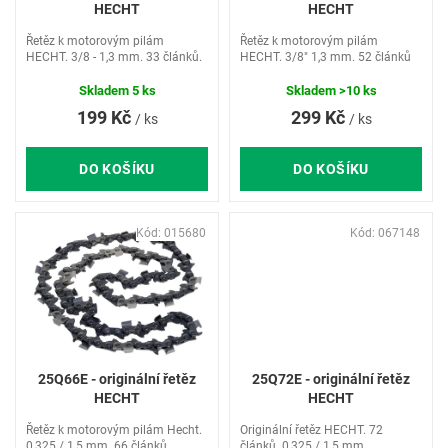
d
HECHT
HECHT
u
Řetěz k motorovým pilám
Řetěz k motorovým pilám
k
HECHT. 3/8 - 1,3 mm. 33 článků.
HECHT. 3/8" 1,3 mm. 52 článků
t
ů
Skladem
5 ks
Skladem
>10 ks
199 Kč
299 Kč
/ ks
/ ks
DO KOŠÍKU
DO KOŠÍKU
Kód:
015680
Kód:
067148
25Q66E - originální řetěz
25Q72E - originální řetěz
HECHT
HECHT
Řetěz k motorovým pilám Hecht.
Originální řetěz HECHT. 72
0,325 / 1,5 mm. 66 článků.
článků. 0,325 / 1,5 mm.