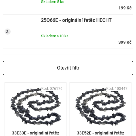
Skladem
5 ks
199 Kč
25Q66E - originální řetěz HECHT
Skladem
>10 ks
399 Kč
Otevřít filtr
V
Kód:
076176
Kód:
103447
ý
p
i
s
p
r
o
33E33E - originální řetěz
33E52E - originální řetěz