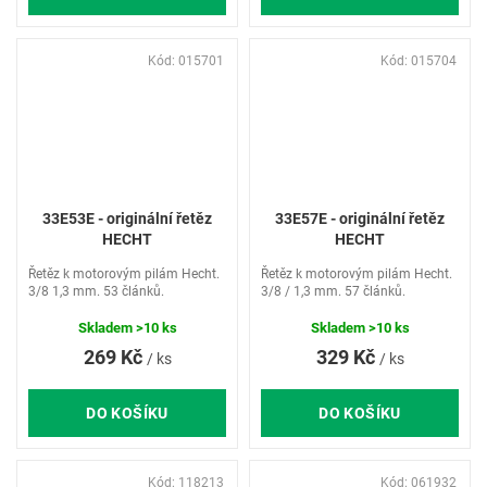
Kód:
015701
Kód:
015704
33E53E - originální řetěz
33E57E - originální řetěz
HECHT
HECHT
Řetěz k motorovým pilám Hecht.
Řetěz k motorovým pilám Hecht.
3/8 1,3 mm. 53 článků.
3/8 / 1,3 mm. 57 článků.
Skladem
>10 ks
Skladem
>10 ks
269 Kč
329 Kč
/ ks
/ ks
DO KOŠÍKU
DO KOŠÍKU
Kód:
118213
Kód:
061932