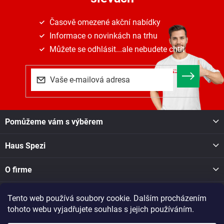
Časově omezené akční nabídky
Informace o novinkách na trhu
Můžete se odhlásit...ale nebudete chtít
Z
Pomůžeme vám s výběrem
á
p
Haus Spezi
a
t
í
O firme
Tento web používá soubory cookie. Dalším procházením
Facebook
tohoto webu vyjadřujete souhlas s jejich používáním.