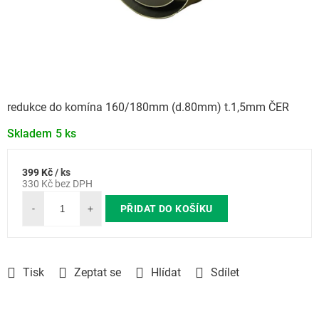
redukce do komína 160/180mm (d.80mm) t.1,5mm ČER
Skladem
5 ks
399 Kč
/ ks
Měrná
330 Kč bez DPH
cena:
PŘIDAT DO KOŠÍKU
Tisk
Zeptat se
Hlídat
Sdílet