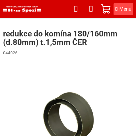
Přejít
na
NÁKUPNÍ
obsah
KOŠÍK
redukce do komína 180/160mm
(d.80mm) t.1,5mm ČER
044026