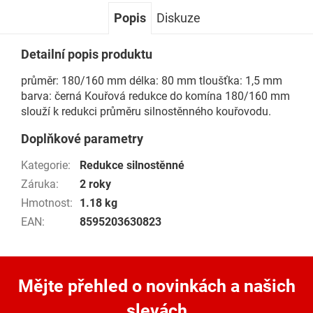
Popis
Diskuze
Detailní popis produktu
průměr: 180/160 mm délka: 80 mm tloušťka: 1,5 mm
barva: černá Kouřová redukce do komína 180/160 mm
slouží k redukci průměru silnostěnného kouřovodu.
Doplňkové parametry
Kategorie
:
Redukce silnostěnné
Záruka
:
2 roky
Hmotnost
:
1.18 kg
EAN
:
8595203630823
Mějte přehled o novinkách
a našich
slevách