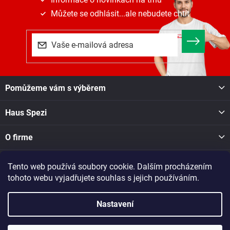
Můžete se odhlásit...ale nebudete chtít
Z
Pomůžeme vám s výběrem
á
p
Haus Spezi
a
t
í
O firme
Tento web používá soubory cookie. Dalším procházením
Facebook
tohoto webu vyjadřujete souhlas s jejich používáním.
Nastavení
Copyright 2026
Haus Spezi shop
. Všechna práva vyhrazena.
Při nákupu v naší pobočce v Novém Městě na Moravě, Soškova