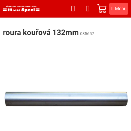
Přejít
na
NÁKUPNÍ
obsah
KOŠÍK
roura kouřová 132mm
035657