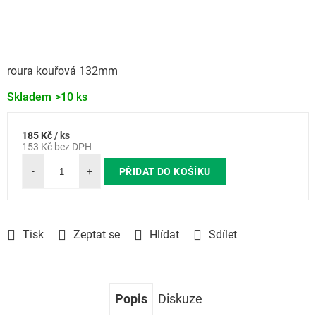
roura kouřová 132mm
Skladem
>10 ks
185 Kč
/ ks
Měrná
153 Kč bez DPH
cena:
PŘIDAT DO KOŠÍKU
Tisk
Zeptat se
Hlídat
Sdílet
Popis
Diskuze