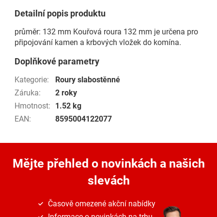
Detailní popis produktu
průměr: 132 mm Kouřová roura 132 mm je určena pro
připojování kamen a krbových vložek do komína.
Doplňkové parametry
Kategorie
:
Roury slabostěnné
Záruka
:
2 roky
Hmotnost
:
1.52 kg
EAN
:
8595004122077
Mějte přehled o novinkách
a našich
slevách
Časově omezené akční nabídky
Informace o novinkách na trhu