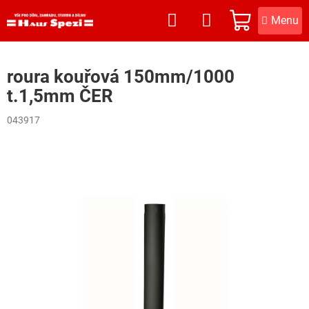
Přejít
na
NÁKUPNÍ
obsah
KOŠÍK
roura kouřová 150mm/1000
t.1,5mm ČER
043917