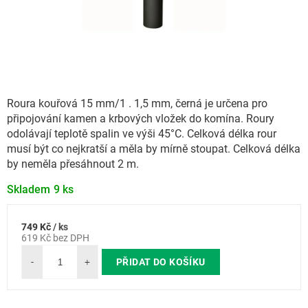
Roura kouřová 15 mm/1 . 1,5 mm, černá je určena pro
připojování kamen a krbových vložek do komína. Roury
odolávají teplotě spalin ve výši 45°C. Celková délka rour
musí být co nejkratší a měla by mírně stoupat. Celková délka
by neměla přesáhnout 2 m.
Skladem
9 ks
749 Kč
/ ks
Měrná
619 Kč bez DPH
cena:
PŘIDAT DO KOŠÍKU