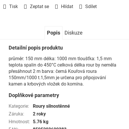
Tisk
Zeptat se
Hlídat
Sdílet
Popis
Diskuze
Detailní popis produktu
průměr: 150 mm délka: 1000 mm tloušťka: 1,5 mm
teplota spalin do 450°C celková délka rour by neměla
přesáhnout 2 m barva: černá Kouřová roura
150mm/1000 t.1,5mm je určena pro připojování
kamen a krbových vložek do komína.
Doplňkové parametry
Kategorie
:
Roury silnostěnné
Záruka
:
2 roky
Hmotnost
:
5.76 kg