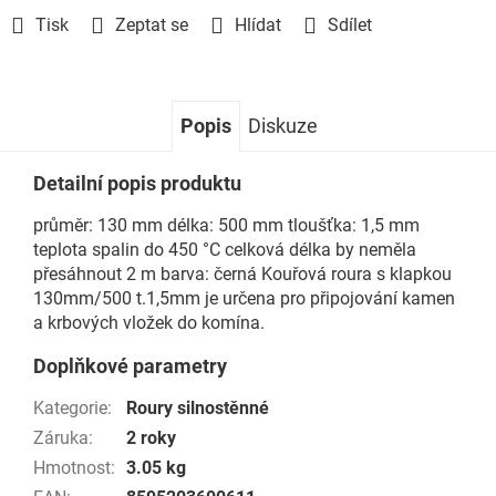
Tisk
Zeptat se
Hlídat
Sdílet
Popis
Diskuze
Detailní popis produktu
průměr: 130 mm délka: 500 mm tloušťka: 1,5 mm
teplota spalin do 450 °C celková délka by neměla
přesáhnout 2 m barva: černá Kouřová roura s klapkou
130mm/500 t.1,5mm je určena pro připojování kamen
a krbových vložek do komína.
Doplňkové parametry
Kategorie
:
Roury silnostěnné
Záruka
:
2 roky
Hmotnost
:
3.05 kg