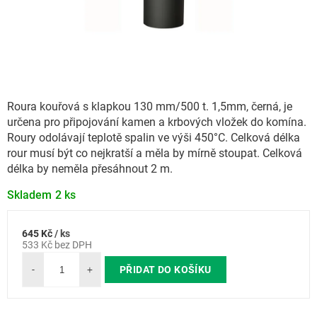
Roura kouřová s klapkou 130 mm/500 t. 1,5mm, černá, je
určena pro připojování kamen a krbových vložek do komína.
Roury odolávají teplotě spalin ve výši 450°C. Celková délka
rour musí být co nejkratší a měla by mírně stoupat. Celková
délka by neměla přesáhnout 2 m.
Skladem
2 ks
645 Kč
/ ks
Měrná
533 Kč bez DPH
cena:
PŘIDAT DO KOŠÍKU