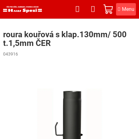
Přejít
na
NÁKUPNÍ
obsah
KOŠÍK
roura kouřová s klap.130mm/ 500
t.1,5mm ČER
043916