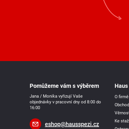
Z
á
p
a
Pomůžeme vám s výběrem
Haus 
t
í
Jana / Monika vyřizují Vaše
O firmě
objednávky v pracovní dny od 8:00 do
Obchod
16:00
Věrnost
Ke staž
eshop
@
hausspezi.cz