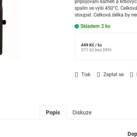
připojování kamen a krbových
spalin ve výši 450°C. Celková
stoupat. Celková délka by n
Skladem
2 ks
449 Kč
/ ks
Měrná
371 Kč bez DPH
cena:
Tisk
Zeptat se
Popis
Diskuze
Dop