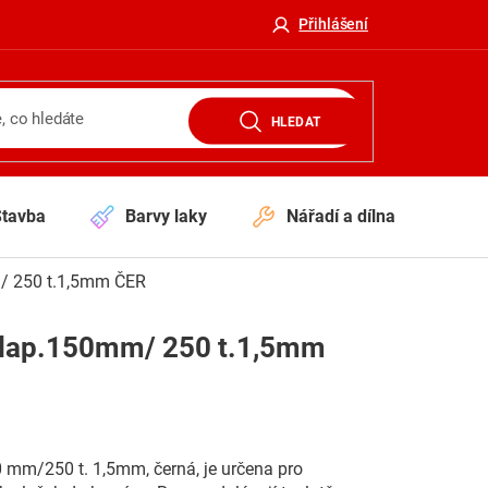
Přihlášení
HLEDAT
Stavba
Barvy laky
Nářadí a dílna
V
m/ 250 t.1,5mm ČER
 klap.150mm/ 250 t.1,5mm
 mm/250 t. 1,5mm, černá, je určena pro