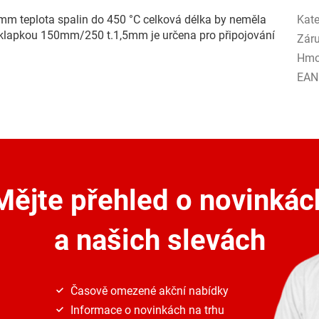
mm teplota spalin do 450 °C celková délka by neměla
Kate
 klapkou 150mm/250 t.1,5mm je určena pro připojování
Zár
Hmo
EAN
Mějte přehled o novinkác
a našich slevách
Časově omezené akční nabídky
Informace o novinkách na trhu