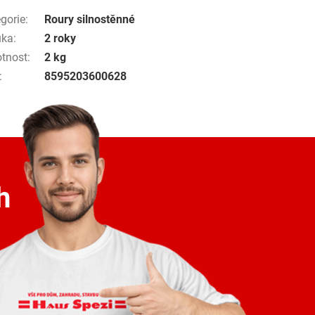
gorie
:
Roury silnostěnné
uka
:
2 roky
tnost
:
2 kg
:
8595203600628
h