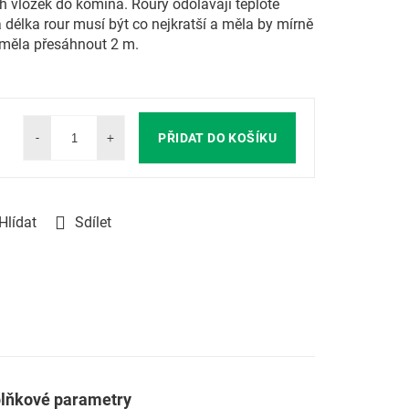
 vložek do komína. Roury odolávají teplotě
 délka rour musí být co nejkratší a měla by mírně
eměla přesáhnout 2 m.
PŘIDAT DO KOŠÍKU
Hlídat
Sdílet
lňkové parametry