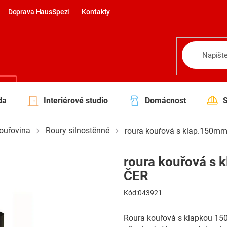
Doprava HausSpezi
Kontakty
NÍ
da
Interiérové studio
Domácnost
ouřovina
Roury silnostěnné
roura kouřová s klap.150m
roura kouřová s
ČER
Kód:
043921
Roura kouřová s klapkou 150