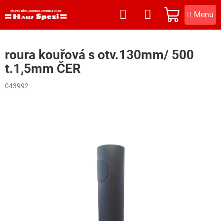
Přejít
na
NÁKUPNÍ
obsah
KOŠÍK
roura kouřová s otv.130mm/ 500
t.1,5mm ČER
043992