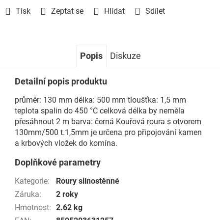
Tisk
Zeptat se
Hlídat
Sdílet
Popis
Diskuze
Detailní popis produktu
průměr: 130 mm délka: 500 mm tloušťka: 1,5 mm
teplota spalin do 450 °C celková délka by neměla
přesáhnout 2 m barva: černá Kouřová roura s otvorem
130mm/500 t.1,5mm je určena pro připojování kamen
a krbových vložek do komína.
Doplňkové parametry
Kategorie
:
Roury silnostěnné
Záruka
:
2 roky
Hmotnost
:
2.62 kg