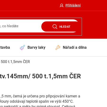
Přihlášení
HLEDAT
Stavba
Barvy laky
Nářadí a dílna
V
/ 500 t.1,5mm ČER
 otv.145mm/ 500 t.1,5mm ČER
1,5 mm, černá je určena pro připojování kamen a
oury odolávají teplotě spalin ve výši 450°C.
co nejkratší a měla by mírně stoupat. Celková