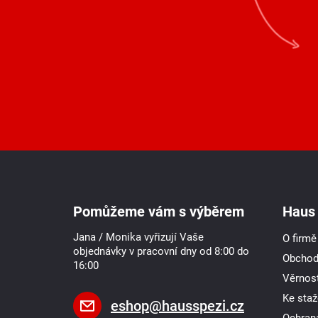
Z
á
p
a
Pomůžeme vám s výběrem
Haus 
t
í
Jana / Monika vyřizují Vaše
O firmě
objednávky v pracovní dny od 8:00 do
Obchod
16:00
Věrnost
Ke staž
eshop
@
hausspezi.cz