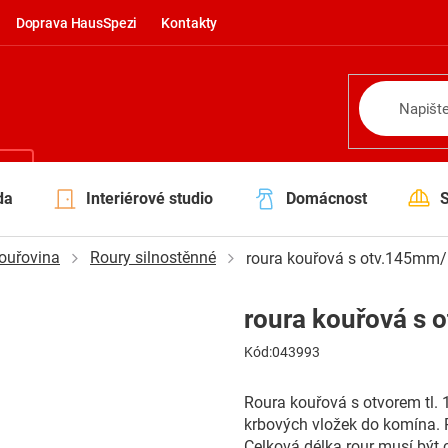
Doprava HausSpezi
Kontakty
NÍ
da
Interiérové studio
Domácnost
ouřovina
Roury silnostěnné
roura kouřová s otv.145mm
roura kouřová s
Kód:
043993
Roura kouřová s otvorem tl. 
krbových vložek do komína. R
Celková délka rour musí být 