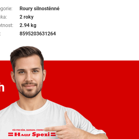
gorie
:
Roury silnostěnné
uka
:
2 roky
tnost
:
2.94 kg
:
8595203631264
h