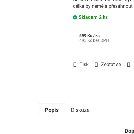
délka by neměla přesáhnout 
Skladem
2 ks
599 Kč
/ ks
Měrná
495 Kč bez DPH
cena:
Tisk
Zeptat se
Popis
Diskuze
Dop