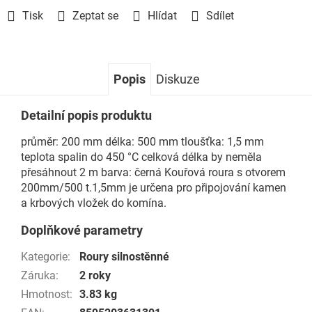
Tisk
Zeptat se
Hlídat
Sdílet
Popis
Diskuze
Detailní popis produktu
průměr: 200 mm délka: 500 mm tloušťka: 1,5 mm
teplota spalin do 450 °C celková délka by neměla
přesáhnout 2 m barva: černá Kouřová roura s otvorem
200mm/500 t.1,5mm je určena pro připojování kamen
a krbových vložek do komína.
Doplňkové parametry
Kategorie
:
Roury silnostěnné
Záruka
:
2 roky
Hmotnost
:
3.83 kg