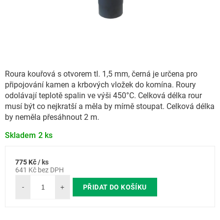
Roura kouřová s otvorem tl. 1,5 mm, černá je určena pro
připojování kamen a krbových vložek do komína. Roury
odolávají teplotě spalin ve výši 450°C. Celková délka rour
musí být co nejkratší a měla by mírně stoupat. Celková délka
by neměla přesáhnout 2 m.
Skladem
2 ks
775 Kč
/ ks
Měrná
641 Kč bez DPH
cena:
PŘIDAT DO KOŠÍKU