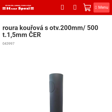
Přejít
na
NÁKUPNÍ
obsah
KOŠÍK
roura kouřová s otv.200mm/ 500
t.1,5mm ČER
043997