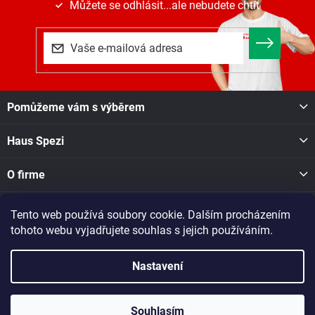
Můžete se odhlásit...ale nebudete chtít
Z
Pomůžeme vám s výběrem
á
p
Haus Spezi
a
t
í
O firme
Tento web používá soubory cookie. Dalším procházením
Facebook
tohoto webu vyjadřujete souhlas s jejich používáním.
Nastavení
Copyright 2026
Haus Spezi shop
. Všechna práva vyhrazena.
Při nákupu v naší pobočce v Novém Městě na Moravě, Soškova
1550, se o dostupnosti zboží informujte na tel. čísle: 605 028 731
Souhlasím