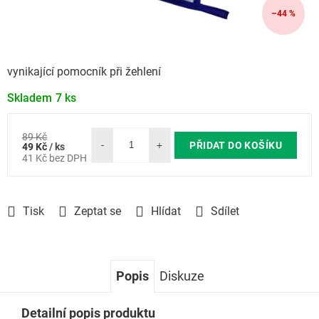
–44 %
vynikající pomocník při žehlení
Skladem
7 ks
89 Kč
Měrná
PŘIDAT DO KOŠÍKU
49 Kč
/ ks
cena:
41 Kč bez DPH
Tisk
Zeptat se
Hlídat
Sdílet
Popis
Diskuze
Detailní popis produktu