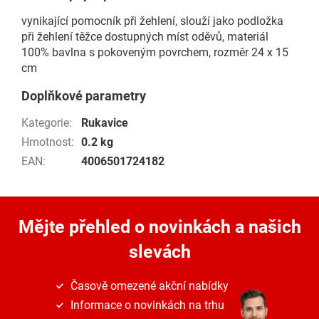
vynikající pomocník při žehlení, slouží jako podložka
při žehlení těžce dostupných míst oděvů, materiál
100% bavlna s pokoveným povrchem, rozměr 24 x 15
cm
Doplňkové parametry
Kategorie
:
Rukavice
Hmotnost
:
0.2 kg
EAN
:
4006501724182
Mějte přehled o novinkách
a našich
slevách
Časově omezené akční nabídky
Informace o novinkách na trhu