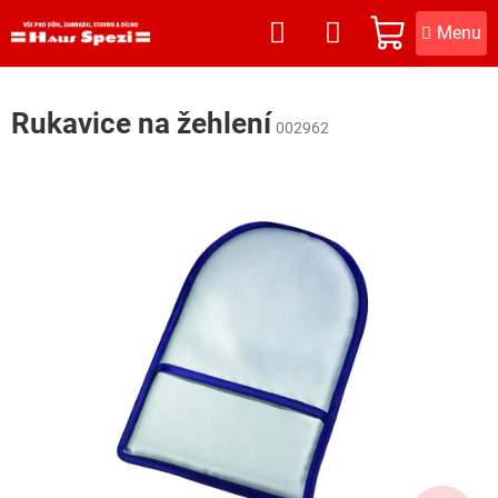
Přejít
na
NÁKUPNÍ
obsah
KOŠÍK
Rukavice na žehlení
002962