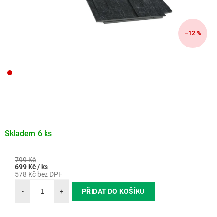
–12 %
Skladem
6 ks
799 Kč
Měrná
699 Kč
/ ks
cena:
578 Kč bez DPH
PŘIDAT DO KOŠÍKU