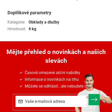
Doplňkové parametry
Kategorie
:
Obklady a dlažby
Hmotnost
:
4 kg
Mějte přehled o novinkách
a našich
slevách
Časově omezené akční nabídky
Informace o novinkách na trhu
Můžete se odhlásit...ale nebudete chtít