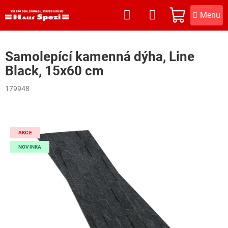
Přejít
na
NÁKUPNÍ
obsah
KOŠÍK
Samolepící kamenná dýha, Line
Black, 15x60 cm
179948
AKCE
NOVINKA