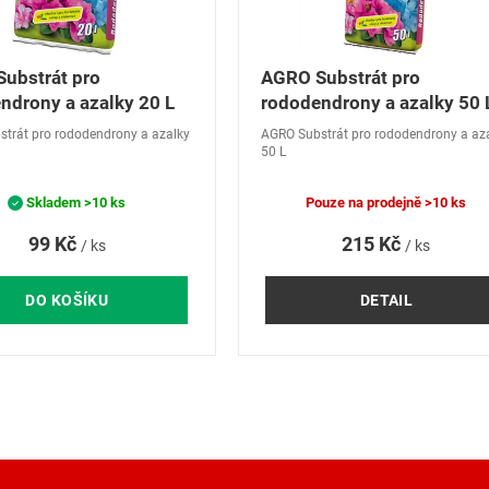
ubstrát pro
AGRO Substrát pro
ndrony a azalky 20 L
rododendrony a azalky 50 
trát pro rododendrony a azalky
AGRO Substrát pro rododendrony a az
50 L
Skladem
>10 ks
Pouze na prodejně
>10 ks
99 Kč
215 Kč
/ ks
/ ks
DO KOŠÍKU
DETAIL
O
v
l
á
d