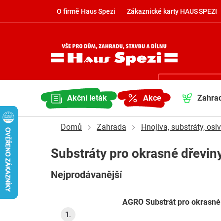
Přejít
O firmě Haus Spezi
Zákaznické karty HAUS SPEZI
na
obsah
Kontaktujte nás
NÁKUP
undefined
Akční leták
Akce
Zahra
KOŠÍK
Domů
Zahrada
Hnojiva, substráty, osi
Substráty pro okrasné dřevin
Nejprodávanější
AGRO Substrát pro okrasné 