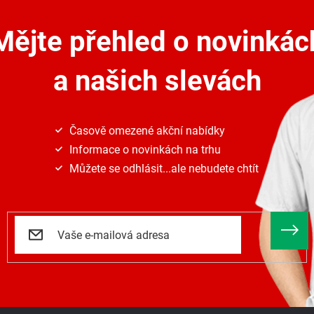
a
c
Mějte přehled o novinkác
í
p
r
a našich slevách
v
k
y
v
ý
Časově omezené akční nabídky
p
Informace o novinkách na trhu
i
s
Můžete se odhlásit...ale nebudete chtít
u