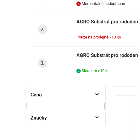
Momentálně nedostupné
AGRO Substrát pro rododen
Pouze na prodejně
>10 ks
AGRO Substrát pro rododen
Skladem
>10 ks
P
Cena
V
o
ý
s
p
t
i
r
Značky
s
a
p
n
r
n