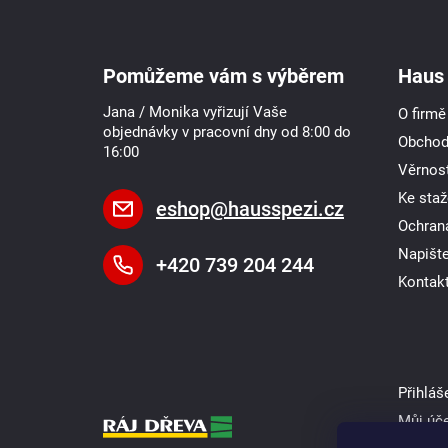
Z
á
p
a
Pomůžeme vám s výběrem
Haus 
t
í
Jana / Monika vyřizují Vaše
O firmě
objednávky v pracovní dny od 8:00 do
Obchod
16:00
Věrnost
Ke staž
eshop
@
hausspezi.cz
Ochran
Napišt
+420 739 204 244
Kontak
Přihláš
Můj úč