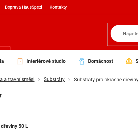
Doprava HausSpezi
Kontakty
NÍ
da
Interiérové studio
Domácnost
va a travní směsi
Substráty
Substráty pro okrasné dřevin
y
dřeviny 50 L