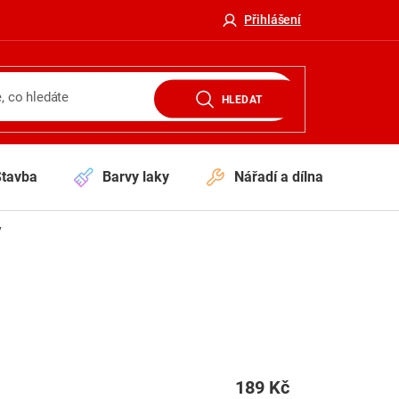
Přihlášení
HLEDAT
Stavba
Barvy laky
Nářadí a dílna
V
y
189 Kč