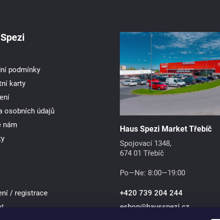
Spezi
ní podmínky
ní karty
ení
a osobních údajů
e nám
Haus Spezi Market Třebíč
ty
Spojovací 1348,
674 01 Třebíč
Po—Ne: 8:00—19:00
ení / registrace
+420 739 204 244
et
eshop
@
hausspezi.cz