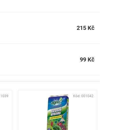
215 Kč
99 Kč
01039
Kód:
001042