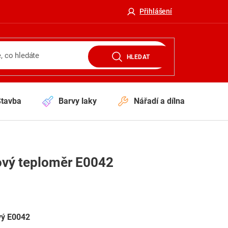
Přihlášení
HLEDAT
Stavba
Barvy laky
Nářadí a dílna
V
tový teploměr E0042
vý E0042