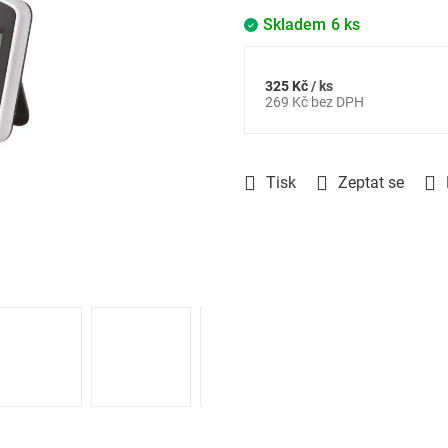
Skladem
6 ks
325 Kč
/ ks
Měrná
269 Kč bez DPH
cena:
Tisk
Zeptat se