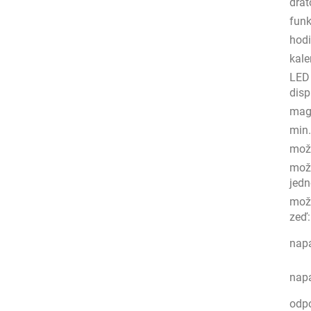
drát
funk
hod
kale
LED
disp
magn
min.
možn
mož
jedn
mož
zeď
:
napá
napá
odp