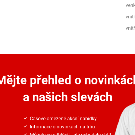
venk
vnit
vnit
Mějte přehled o novinkác
a našich slevách
Časově omezené akční nabídky
Informace o novinkách na trhu
Můžete se odhlásit...ale nebudete chtít