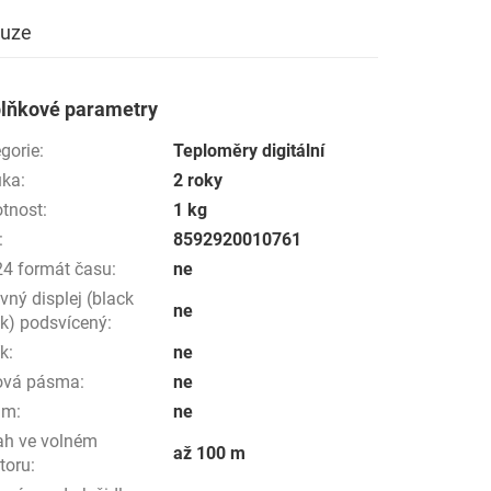
kuze
lňkové parametry
gorie
:
Teploměry digitální
uka
:
2 roky
tnost
:
1 kg
:
8592920010761
24 formát času
:
ne
vný displej (black
ne
k) podsvícený
:
ík
:
ne
ová pásma
:
ne
um
:
ne
ah ve volném
až 100 m
toru
: