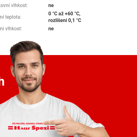
ovní vlhkost
:
ne
0 °C až +60 °C,
řní teplota
:
rozlišení 0,1 °C
řní vlhkost
:
ne
h