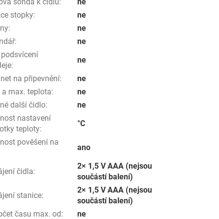
ová sonda k čidlu
:
ne
ce stopky
:
ne
iny
:
ne
ndář
:
ne
 podsvícení
ne
leje
:
et na připevnění
:
ne
 a max. teplota
:
ne
é další čidlo
:
ne
nost nastavení
°C
otky teploty
:
nost pověšení na
ano
2× 1,5 V AAA (nejsou
jení čidla
:
součástí balení)
2× 1,5 V AAA (nejsou
jení stanice
:
součástí balení)
očet času max. od
:
ne