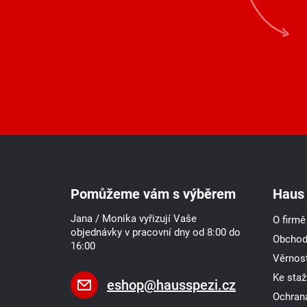
Z
á
p
a
Pomůžeme vám s výběrem
Haus 
t
í
Jana / Monika vyřizují Vaše
O firmě
objednávky v pracovní dny od 8:00 do
Obchod
16:00
Věrnost
Ke staž
eshop
@
hausspezi.cz
Ochran