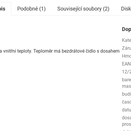
is
Podobné (1)
Související soubory (2)
Dis
Dop
Kate
Zár
 vnitřní teploty. Teploměr má bezdrátové čidlo s dosahem
Hmo
EAN
12/
bare
mas
bud
čas
dat
dos
pros