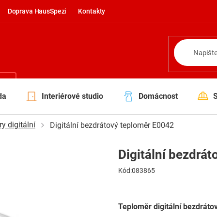
Doprava HausSpezi
Kontakty
NÍ
da
Interiérové studio
Domácnost
y digitální
Digitální bezdrátový teploměr E0042
Digitální bezdrá
Kód:
083865
Teploměr digitální bezdráto