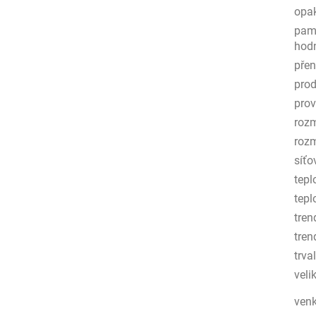
opa
pam
hod
přen
prod
prov
rozm
rozm
síťo
tepl
tepl
tren
tren
trva
veli
venk