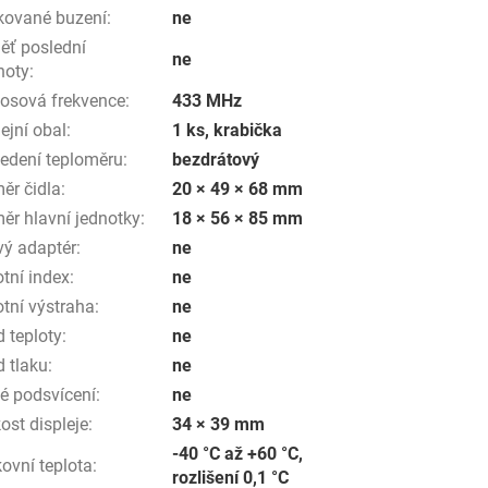
kované buzení
:
ne
ěť poslední
ne
noty
:
osová frekvence
:
433 MHz
ejní obal
:
1 ks, krabička
edení teploměru
:
bezdrátový
ěr čidla
:
20 × 49 × 68 mm
ěr hlavní jednotky
:
18 × 56 × 85 mm
vý adaptér
:
ne
otní index
:
ne
otní výstraha
:
ne
d teploty
:
ne
d tlaku
:
ne
lé podsvícení
:
ne
kost displeje
:
34 × 39 mm
-40 °C až +60 °C,
ovní teplota
:
rozlišení 0,1 °C