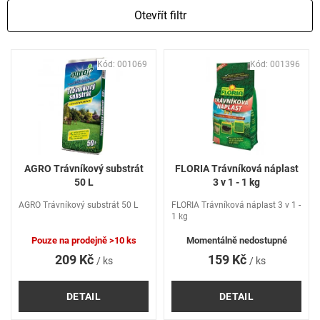
Otevřít filtr
V
Kód:
001069
Kód:
001396
ý
p
i
s
p
r
o
AGRO Trávníkový substrát
FLORIA Trávníková náplast
d
50 L
3 v 1 - 1 kg
u
AGRO Trávníkový substrát 50 L
FLORIA Trávníková náplast 3 v 1 -
k
1 kg
t
ů
Pouze na prodejně
>10 ks
Momentálně nedostupné
209 Kč
159 Kč
/ ks
/ ks
DETAIL
DETAIL