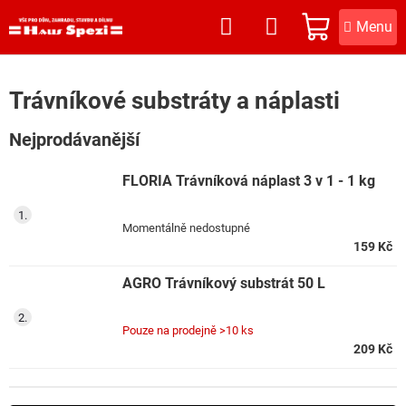
Přejít
na
NÁKUPNÍ
obsah
KOŠÍK
Trávníkové substráty a náplasti
Nejprodávanější
FLORIA Trávníková náplast 3 v 1 - 1 kg
Momentálně nedostupné
159 Kč
AGRO Trávníkový substrát 50 L
Pouze na prodejně
>10 ks
209 Kč