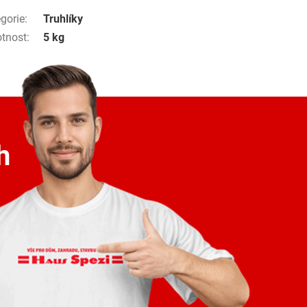
gorie
:
Truhlíky
tnost
:
5 kg
h