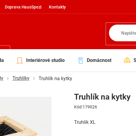
Doprava HausSpezi
Kontakty
NÍ
da
Interiérové studio
Domácnost
ly
Truhlíky
Truhlík na kytky
Truhlík na kytky
Kód:
179026
Truhlík XL