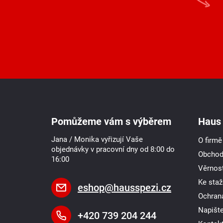
Z
á
p
a
Pomůžeme vám s výběrem
Haus 
t
í
Jana / Monika vyřizují Vaše
O firmě
objednávky v pracovní dny od 8:00 do
Obchod
16:00
Věrnost
Ke staž
eshop
@
hausspezi.cz
Ochran
Napišt
+420 739 204 244