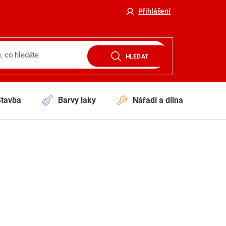
Přihlášení
HLEDAT
Stavba
Barvy laky
Nářadí a dílna
V