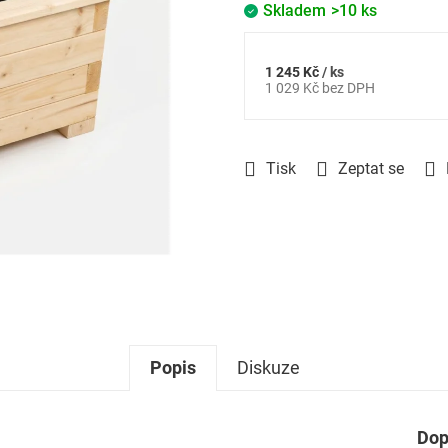
Skladem
>10 ks
1 245 Kč
/ ks
Měrná
1 029 Kč bez DPH
cena:
Tisk
Zeptat se
Popis
Diskuze
Dop