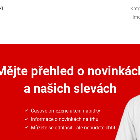
 XL
Kate
Hmo
Mějte přehled o novinkác
a našich slevách
Časově omezené akční nabídky
Informace o novinkách na trhu
Můžete se odhlásit...ale nebudete chtít