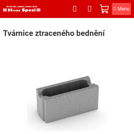
Přejít
na
NÁKUPNÍ
obsah
KOŠÍK
Tvárnice ztraceného bednění