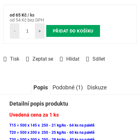
od
65 Kč
/ ks
Měrná
od
54 Kč
bez DPH
cena:
PŘIDAT DO KOŠÍKU
Tisk
Zeptat se
Hlídat
Sdílet
Popis
Podobné (1)
Diskuze
Detailní popis produktu
Uvedená cena za 1 ks
T15 = 500 x 145 x 250 - 21 kg/ks - 64 ks na paletě
T20 = 500 x 200 x 250 - 25 kg/ks - 60 ks na paletě
T30 = 500 x 300 x 250 - 28 kg/ks - 40 ks na paletě