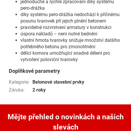
jednoduché a rychlé zpracování díky systému
pero-drážka
díky systému pero-drážka nedochází k příčnému
posunu tvarovek při jejich plnění betonem
pravidelné rozvrstvení armatury v konstrukci
úspora nákladů – není nutné bednění
vlastní hmota tvarovky snižuje množství dalšího
potřebného betonu pro zmonolitnění
dělící komora umožňující snadné dělení pro
vytvoření poloviční tvarovky
Doplňkové parametry
Kategorie
:
Betonové stavební prvky
Záruka
:
2 roky
Mějte přehled o novinkách
a našich
slevách