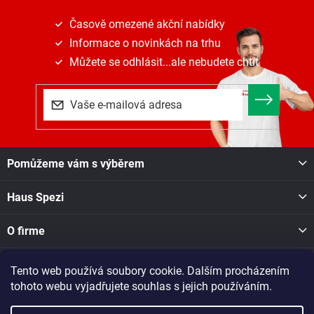
Časově omezené akční nabídky
Informace o novinkách na trhu
Můžete se odhlásit...ale nebudete chtít
Z
Pomůžeme vám s výběrem
á
p
Haus Spezi
a
t
í
O firme
Tento web používá soubory cookie. Dalším procházením
Facebook
tohoto webu vyjadřujete souhlas s jejich používáním.