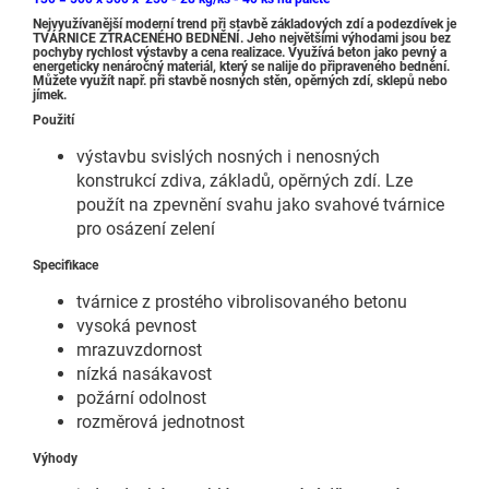
Nejvyužívanější moderní trend při stavbě základových zdí a podezdívek je
TVÁRNICE ZTRACENÉHO BEDNĚNÍ. Jeho největšími výhodami jsou bez
pochyby rychlost výstavby a cena realizace. Využívá beton jako pevný a
energeticky nenáročný materiál, který se nalije do připraveného bednění.
Můžete využít např. při stavbě nosných stěn, opěrných zdí, sklepů nebo
jímek.
Použití
výstavbu svislých nosných i nenosných
konstrukcí zdiva, základů, opěrných zdí. Lze
použít na zpevnění svahu jako svahové tvárnice
pro osázení zelení
Specifikace
tvárnice z prostého vibrolisovaného betonu
vysoká pevnost
mrazuvzdornost
nízká nasákavost
požární odolnost
rozměrová jednotnost
Výhody