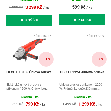
ů
brašna, 2 rychlosti šroubováku –
kotouče 115 mm, velikost
Skladem
3 ks
Skladem
>10 ks
0–400 ot./min a 0–1 400
uchycení kotouče M14. Brusný
599 Kč
3 299 Kč
3 999 Kč
/ ks
/ ks
ot./min, rychlost šroubováku až
kotouč není součástí balení.
10 000 ot./min,...
Hmotnost...
DO KOŠÍKU
DO KOŠÍKU
Kód:
016337
Kód:
167029
–11 %
–13 %
HECHT 1310 - Úhlová bruska
HECHT 1324 -Úhlová bruska
Elektrická úhlová bruska s
Úhlová bruska s příkonem 2200
příkonem 1200 W. Otáčky bez
W. Průměr kotouče 230 mm.
zatížení 12000 ot./min. Průměr
Max. otáčky bez zatížení 6500
kotouče 125 mm, velikost
ot./min. Hmotnost 5,5 kg.
Skladem
3 ks
Skladem
7 ks
uchycení 22,2 mm. Kotouč není
Velikost uchycení M14. Otočná
799 Kč
1 299 Kč
899 Kč
1 499 Kč
/ ks
/ ks
součástí balení.
rukojeť, protiprachový spínač,...