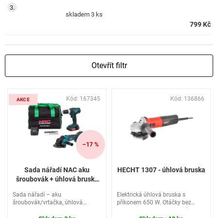
skladem
3 ks
799 Kč
Otevřít filtr
V
Kód:
167345
Kód:
136866
ý
AKCE
p
i
s
p
–17 %
r
o
Sada nářadí NAC aku
HECHT 1307 - úhlová bruska
d
šroubovák + úhlová bruska
u
CDB-AGE-LI-20V
Sada nářadí – aku
Elektrická úhlová bruska s
k
šroubovák/vrtačka, úhlová
příkonem 650 W. Otáčky bez
t
bruska, baterie, nabíječka a
zatížení 12000 ot./min. Průměr