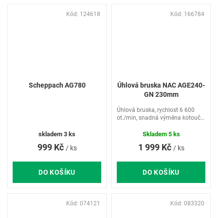
Kód:
124618
Kód:
166784
Scheppach AG780
Úhlová bruska NAC AGE240-
GN 230mm
Úhlová bruska, rychlost 6 600
ot./min, snadná výměna kotouče,
systém Soft Start, ochrana proti
přetížení, systém udržující
skladem
3 ks
Skladem
5 ks
požadovaný počet otáček,
999 Kč
1 999 Kč
/ ks
/ ks
pojistka Safety Switch,...
DO KOŠÍKU
DO KOŠÍKU
Kód:
074121
Kód:
083320