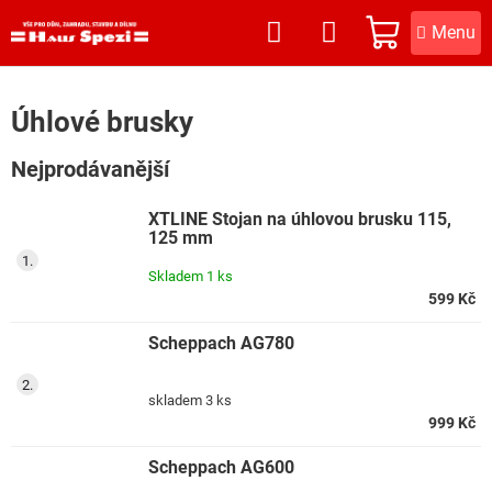
Přejít
na
NÁKUPNÍ
obsah
KOŠÍK
Úhlové brusky
Nejprodávanější
XTLINE Stojan na úhlovou brusku 115,
125 mm
Skladem
1 ks
599 Kč
Scheppach AG780
skladem
3 ks
999 Kč
Scheppach AG600