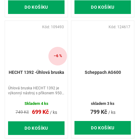
DO KOŠÍKU
DO KOŠÍKU
Kód:
109493
Kód:
124617
–6 %
HECHT 1392 -Úhlová bruska
Scheppach AG600
Úhlová bruska HECHT 1392 je
výkonný nástroj s příkonem 950
W a průměrem kotouče 125 mm,
ideální pro různé řezací a brusné
Skladem
4 ks
skladem
3 ks
práce. Nabízí otáčky bez zatížení
799 Kč
699 Kč
749 Kč
/ ks
/ ks
až 12000 min-1 a je...
DO KOŠÍKU
DO KOŠÍKU