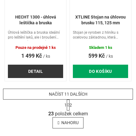
HECHT 1300 - úhlová
XTLINE Stojan na úhlovou
leštička a bruska
brusku 115, 125 mm
Úhlová leštička a bruska ideální
Stojan je vyroben z hliníku s
pro leštění laků, ale i broušení
ocelovou základnou, která
dřeva, plastů nebo kovů. Příkon
zaručuje dostatečnou stabilitu při
1300 W. D- rukojeť, brusná
řezání.
Pouze na prodejně
1 ks
Skladem
1 ks
podložka, brusný papír, pěnový
1 499 Kč
599 Kč
/ ks
/ ks
disk. Nastavení...
DETAIL
DO KOŠÍKU
NAČÍST 11 DALŠÍCH
S
1
2
t
O
r
23
položek celkem
v
á
l
n
NAHORU
k
á
o
d