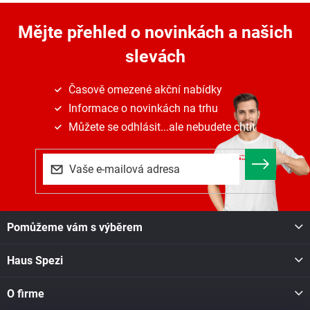
v
a
á
c
n
Mějte přehled o novinkách
a našich
í
í
p
slevách
r
v
k
Časově omezené akční nabídky
y
Informace o novinkách na trhu
v
ý
Můžete se odhlásit...ale nebudete chtít
p
i
s
u
Z
Pomůžeme vám s výběrem
á
p
Haus Spezi
a
t
í
O firme