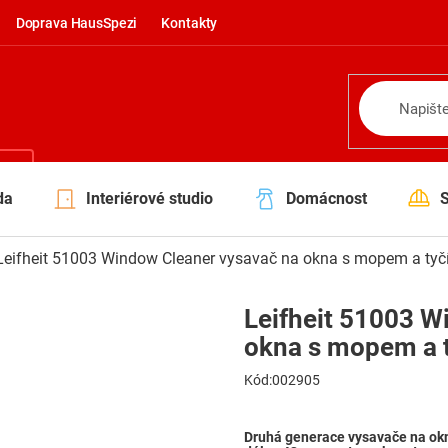
Doprava HausSpezi
Kontakty
NÍ
da
Interiérové studio
Domácnost
Leifheit 51003 Window Cleaner vysavač na okna s mopem a tyč
Leifheit 51003 W
okna s mopem a 
Kód:
002905
Druhá generace vysavače na okna