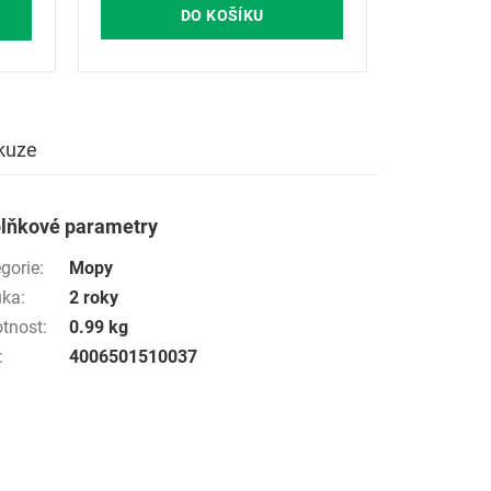
DO KOŠÍKU
kuze
lňkové parametry
gorie
:
Mopy
uka
:
2 roky
tnost
:
0.99 kg
:
4006501510037