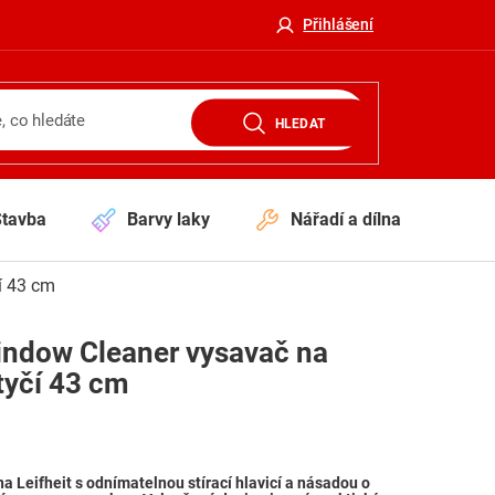
Přihlášení
HLEDAT
Stavba
Barvy laky
Nářadí a dílna
V
í 43 cm
indow Cleaner vysavač na
tyčí 43 cm
 Leifheit s odnímatelnou stírací hlavicí a násadou o