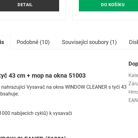
DETAIL
DO KOŠÍKU
is
Podobné (10)
Související soubory (1)
Dis
Dop
tyč 43 cm + mop na okna 51003
Kate
Zár
an nahrazující Vysavač na okna WINDOW CLEANER s tyčí 43
Hmo
bsahuje:
EAN
 1000 nabíjecích cyklů) k vysavači