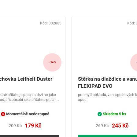
Kód:
002885
Kód:
–14 %
chovka Leifheit Duster
Stěrka na dlaždice a van
FLEXIPAD EVO
ktně přitahuje prach a drží ho jako
pro mytí obkladů, van, sprchových 
t, přizpůsobí se a přitáhne prach z
apod.
 hladké plochy.
Momentálně nedostupné
Skladem
5 ks
179 Kč
245 Kč
209 Kč
269 Kč