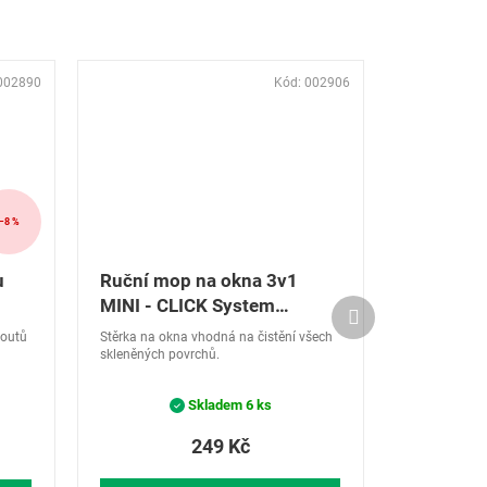
002890
Kód:
002906
–8 %
u
Ruční mop na okna 3v1
MINI - CLICK System
Další
LEIFHEIT 51127
produkt
koutů
Stěrka na okna vhodná na čistění všech
skleněných povrchů.
Skladem
6 ks
249 Kč