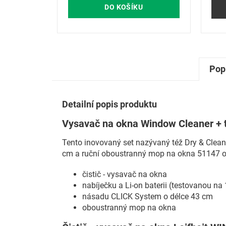
DO KOŠÍKU
Pop
Detailní popis produktu
Vysavač na okna Window Cleaner + 
Tento inovovaný set nazývaný též Dry & Cle
cm a ruční oboustranný mop na okna 51147 o
čistič - vysavač na okna
nabíječku a Li-on baterii (testovanou na
násadu CLICK System o délce 43 cm
oboustranný mop na okna