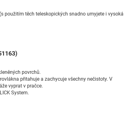
s použitím těch teleskopických snadno umyjete i vysoká
51163)
kleněných povrchů.
ovlákna přitahuje a zachycuje všechny nečistoty. V
áže vyprat v pračce.
CLICK System.