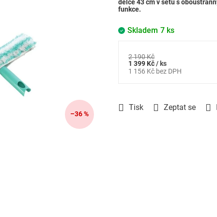
délce 43 cm v setu s oboustran
funkce.
Skladem
7 ks
2 190 Kč
Měrná
1 399 Kč
/ ks
1 156 Kč bez DPH
cena:
Tisk
Zeptat se
–36 %