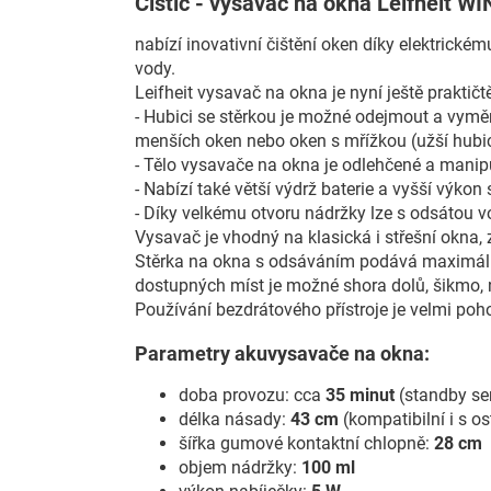
Čistič - vysavač na okna Leifheit
nabízí inovativní čištění oken díky elektrick
vody.
Leifheit vysavač na okna je nyní ještě praktičtě
- Hubici se stěrkou je možné odejmout a vyměn
menších oken nebo oken s mřížkou (užší hubici
- Tělo vysavače na okna je odlehčené a manipu
- Nabízí také větší výdrž baterie a vyšší výkon
- Díky velkému otvoru nádržky lze s odsátou 
Vysavač je vhodný na klasická i střešní okna, 
Stěrka na okna s odsáváním podává maximální
dostupných míst je možné shora dolů, šikmo, n
Používání bezdrátového přístroje je velmi poho
Parametry akuvysavače na okna:
doba provozu: cca
35 minut
(standby se
délka násady:
43 cm
(kompatibilní i s 
šířka gumové kontaktní chlopně:
28 cm
objem nádržky:
100 ml