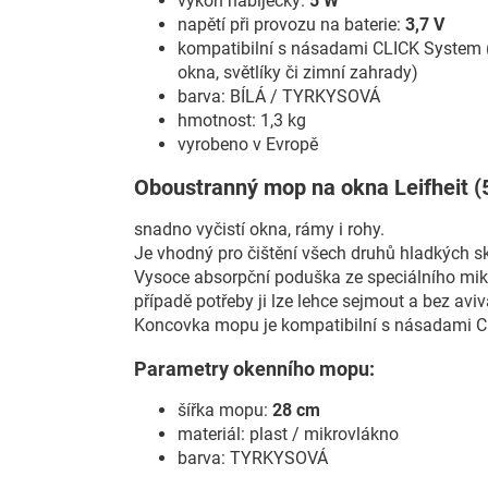
výkon nabíječky:
5 W
napětí při provozu na baterie:
3,7 V
kompatibilní s násadami CLICK System (
okna, světlíky či zimní zahrady)
barva: BÍLÁ / TYRKYSOVÁ
hmotnost: 1,3 kg
vyrobeno v Evropě
Oboustranný mop na okna Leifheit (
snadno vyčistí okna, rámy i rohy.
Je vhodný pro čištění všech druhů hladkých s
Vysoce absorpční poduška ze speciálního mikr
případě potřeby ji lze lehce sejmout a bez aviv
Koncovka mopu je kompatibilní s násadami 
Parametry okenního mopu:
šířka mopu:
28 cm
materiál: plast / mikrovlákno
barva: TYRKYSOVÁ