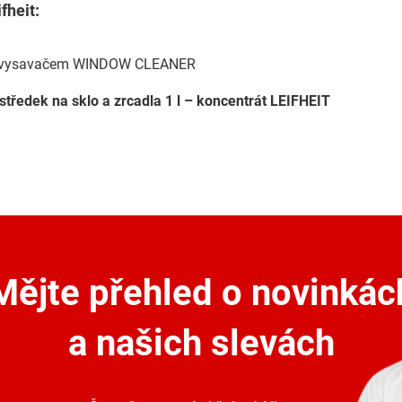
fheit:
toty vysavačem WINDOW CLEANER
ostředek na sklo a zrcadla 1 l – koncentrát LEIFHEIT
Mějte přehled o novinkác
a našich slevách