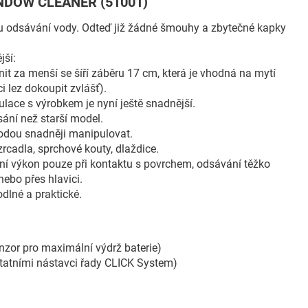
 WINDOW CLEANER (51001)
ému odsávání vody. Odteď již žádné šmouhy a zbytečné kapky
jší:
it za menší se šíří záběru 17 cm, která je vhodná na mytí
 lez dokoupit zvlášť).
lace s výrobkem je nyní ještě snadnější.
 sání než starší model.
vodou snadněji manipulovat.
zrcadla, sprchové kouty, dlaždice.
 výkon pouze při kontaktu s povrchem, odsávání těžko
ebo přes hlavici.
dlné a praktické.
nzor pro maximální výdrž baterie)
ostatními nástavci řady CLICK System)