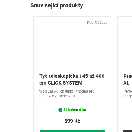
Související produkty
Kód:
002888
Tyč teleskopická 145 až 400
Pra
cm CLICK SYSTEM
XL
tyč s Easy-Click funkcí, vhodná pro
Perfe
nástavce ze série Click
magne
každé
Skladem
6 ks
599 Kč