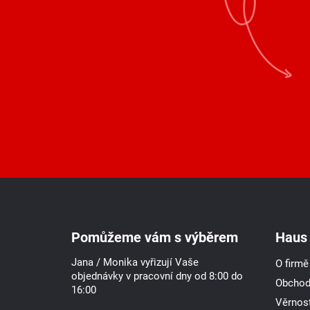
Z
á
p
a
Pomůžeme vám s výběrem
Haus 
t
í
Jana / Monika vyřizují Vaše
O firmě
objednávky v pracovní dny od 8:00 do
Obchod
16:00
Věrnost