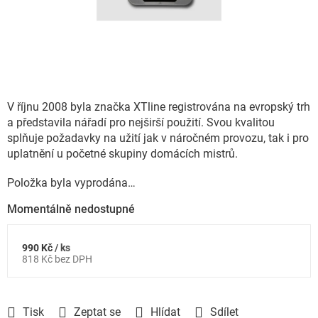
V říjnu 2008 byla značka XTline registrována na evropský trh
a představila nářadí pro nejširší použití. Svou kvalitou
splňuje požadavky na užití jak v náročném provozu, tak i pro
uplatnění u početné skupiny domácích mistrů.
Položka byla vyprodána…
Momentálně nedostupné
990 Kč
/ ks
Měrná
818 Kč bez DPH
cena:
Tisk
Zeptat se
Hlídat
Sdílet