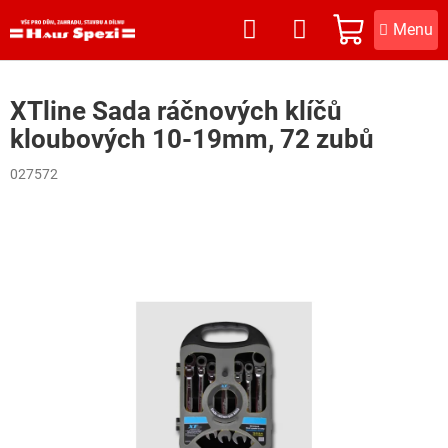
Přejít
na
NÁKUPNÍ
obsah
KOŠÍK
XTline Sada ráčnových klíčů
kloubových 10-19mm, 72 zubů
027572