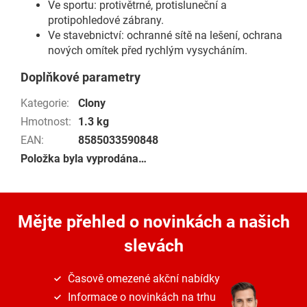
Ve sportu: protivětrné, protisluneční a
protipohledové zábrany.
Ve stavebnictví: ochranné sítě na lešení, ochrana
nových omítek před rychlým vysycháním.
Doplňkové parametry
Kategorie
:
Clony
Hmotnost
:
1.3 kg
EAN
:
8585033590848
Položka byla vyprodána…
Mějte přehled o novinkách
a našich
slevách
Časově omezené akční nabídky
Informace o novinkách na trhu