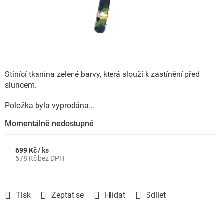
Stínící tkanina zelené barvy, která slouží k zastínění před
sluncem.
Položka byla vyprodána…
Momentálně nedostupné
699 Kč
/ ks
Měrná
578 Kč bez DPH
cena:
Tisk
Zeptat se
Hlídat
Sdílet