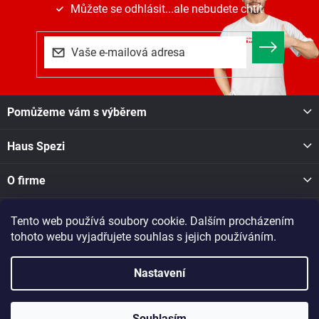
Můžete se odhlásit...ale nebudete chtít
Z
Pomůžeme vám s výběrem
á
p
Haus Spezi
a
t
í
O firme
Tento web používá soubory cookie. Dalším procházením
Facebook
tohoto webu vyjadřujete souhlas s jejich používáním.
Nastavení
Copyright 2026
Haus Spezi shop
. Všechna práva vyhrazena.
Při nákupu v naší pobočce v Novém Městě na Moravě, Soškova
1550, se o dostupnosti zboží informujte na tel. čísle: 605 028 731
Souhlasím