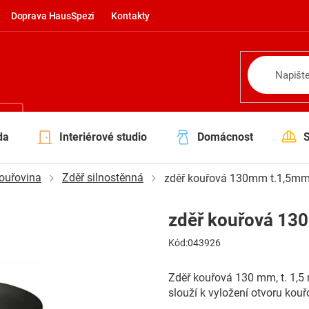
Doprava HausSpezi
Kontakty
NÍ
da
Interiérové studio
Domácnost
ouřovina
Zděř silnostěnná
zděř kouřová 130mm t.1,5m
zděř kouřová 1
Kód:
043926
Zděř kouřová 130 mm, t. 1,5
slouží k vyložení otvoru kou