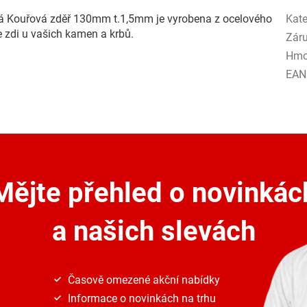
ná Kouřová zděř 130mm t.1,5mm je vyrobena z ocelového
Kate
e zdi u vašich kamen a krbů.
Zár
Hmo
EAN
Mějte přehled o novinkác
a našich slevách
Časově omezené akční nabídky
Informace o novinkách na trhu