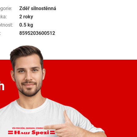
gorie
:
Zděř silnostěnná
uka
:
2 roky
tnost
:
0.5 kg
:
8595203600512
h