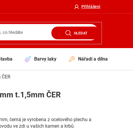
Přihlášení
HLEDAT
Stavba
Barvy laky
Nářadí a dílna
V
m ČER
30mm t.1,5mm ČER
 mm, černá je vyrobena z ocelového plechu a
řovodu ve zdi u vašich kamen a krbů.