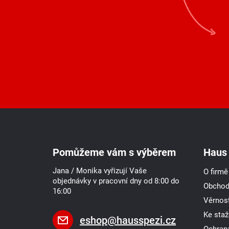
Z
á
p
a
Pomůžeme vám s výběrem
Haus 
t
í
Jana / Monika vyřizují Vaše
O firmě
objednávky v pracovní dny od 8:00 do
Obchod
16:00
Věrnost
Ke staž
eshop
@
hausspezi.cz