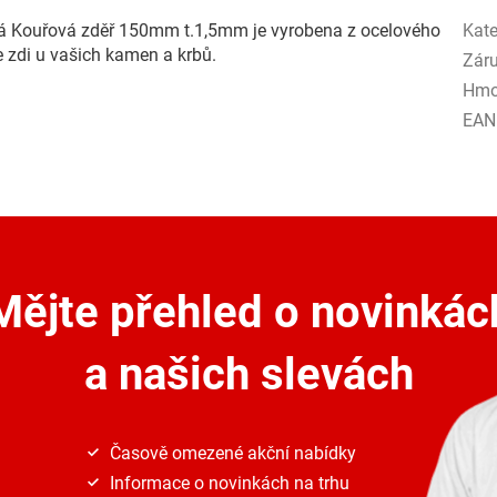
ná Kouřová zděř 150mm t.1,5mm je vyrobena z ocelového
Kate
e zdi u vašich kamen a krbů.
Zár
Hmo
EAN
Mějte přehled o novinkác
a našich slevách
Časově omezené akční nabídky
Informace o novinkách na trhu