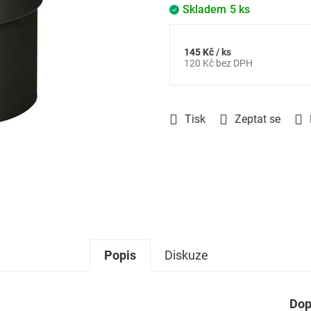
Skladem
5 ks
145 Kč
/ ks
Měrná
120 Kč bez DPH
cena:
Tisk
Zeptat se
Popis
Diskuze
Dop