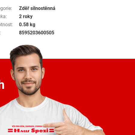
gorie
:
Zděř silnostěnná
uka
:
2 roky
tnost
:
0.58 kg
:
8595203600505
h