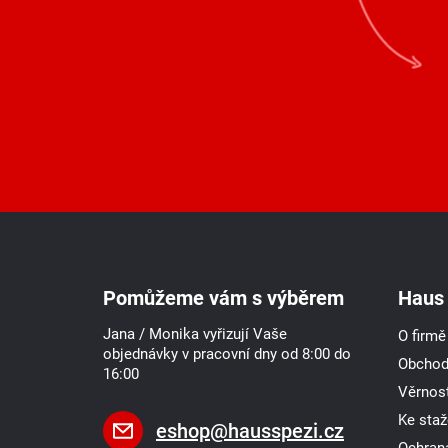
Z
á
p
a
Pomůžeme vám s výběrem
Haus 
t
í
Jana / Monika vyřizují Vaše
O firmě
objednávky v pracovní dny od 8:00 do
Obchod
16:00
Věrnost
Ke staž
eshop
@
hausspezi.cz