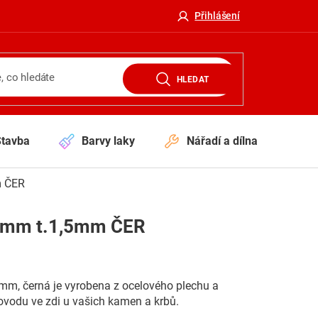
Přihlášení
HLEDAT
Stavba
Barvy laky
Nářadí a dílna
V
m ČER
50mm t.1,5mm ČER
 mm, černá je vyrobena z ocelového plechu a
řovodu ve zdi u vašich kamen a krbů.