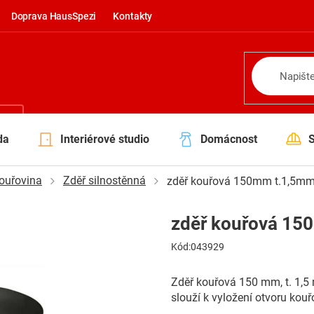
Doprava HausSpezi
Kontakty
NÍ
da
Interiérové studio
Domácnost
ouřovina
Zděř silnostěnná
zděř kouřová 150mm t.1,5m
zděř kouřová 1
Kód:
043929
Zděř kouřová 150 mm, t. 1,5
slouží k vyložení otvoru kou