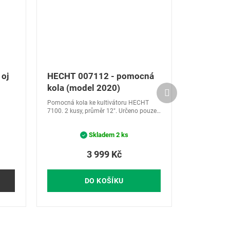
 oj
HECHT 007112 - pomocná
kola (model 2020)
Další
produkt
Pomocná kola ke kultivátoru HECHT
7100. 2 kusy, průměr 12". Určeno pouze
pro stroje od r.v. 2020.
Skladem
2 ks
3 999 Kč
DO KOŠÍKU