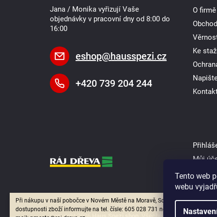
í
Jana / Monika vyřizují Vaše
O firmě
objednávky v pracovní dny od 8:00 do
Obchod
16:00
Věrnost
Ke staž
eshop
@
hausspezi.cz
Ochran
Napišt
+420 739 204 244
Kontak
Přihláš
Můj úč
Tento web p
webu vyjadřu
Při nákupu v naší pobočce v Novém Městě na Moravě, Soškova 1550, se o
dostupnosti zboží informujte na tel. čísle: 605 028 731 nebo dotaz zašlete na
Nastaven
Copyright 2026
Haus Spezi shop
. Všechna práva vyhrazena.