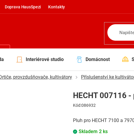
Doprava HausSpezi
Kontakty
NÍ
da
Interiérové studio
Domácnost
Drtiče, provzdušňovače, kultivátory
Příslušenství ke kultivát
HECHT 007116 - 
Kód:
086932
Pluh pro HECHT 7100 a 7970
Skladem
2 ks