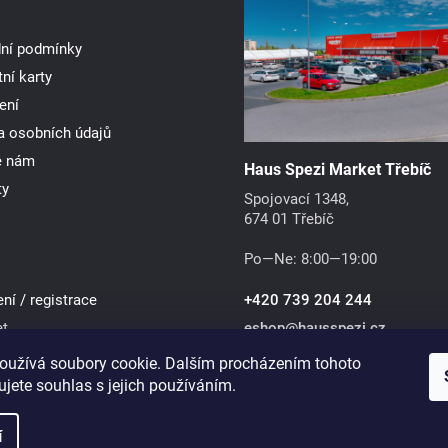
ní podmínky
ní karty
ení
a osobních údajů
e nám
Haus Spezi Market Třebíč
ty
Spojovací 1348,
674 01 Třebíč
Po—Ne: 8:00—19:00
ení / registrace
+420 739 204 244
et
eshop
@
hausspezi.cz
oužívá soubory cookie. Dalším procházením tohoto
jete souhlas s jejich používáním.
 e-
í