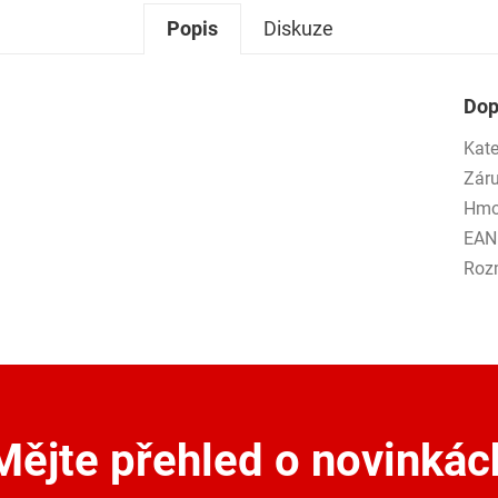
Popis
Diskuze
Dop
Kate
Zár
Hmo
EAN
Roz
Mějte přehled o novinkác