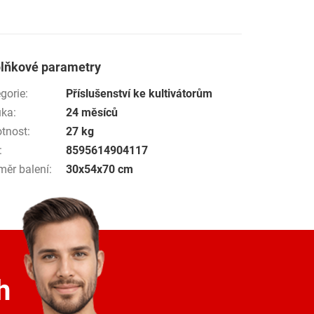
lňkové parametry
gorie
:
Příslušenství ke kultivátorům
uka
:
24 měsíců
tnost
:
27 kg
:
8595614904117
měr balení
:
30x54x70 cm
h