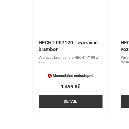
HECHT 007120 - vyorávač
HEC
brambor
voz
Vyorávač brambor pro HECHT 7100 a
Přívě
7970.
Nosn
včetn
kg. M
Momentálně nedostupné
1 499 Kč
DETAIL