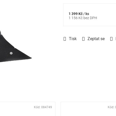
1 399 Kč
/ ks
Měrná
1 156 Kč bez DPH
cena:
Tisk
Zeptat se
Kód:
084749
Kód: