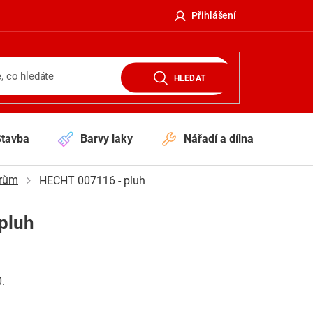
Přihlášení
HLEDAT
Stavba
Barvy laky
Nářadí a dílna
V
orům
HECHT 007116 - pluh
pluh
.