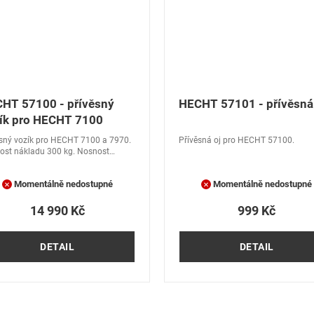
HT 57100 - přívěsný
HECHT 57101 - přívěsná
ík pro HECHT 7100
sný vozík pro HECHT 7100 a 7970.
Přívěsná oj pro HECHT 57100.
ost nákladu 300 kg. Nosnost
ě obsluhy 500 kg. Hmotnost 112
ax. rychlost 10 km/h.
Momentálně nedostupné
Momentálně nedostupné
14 990 Kč
999 Kč
DETAIL
DETAIL