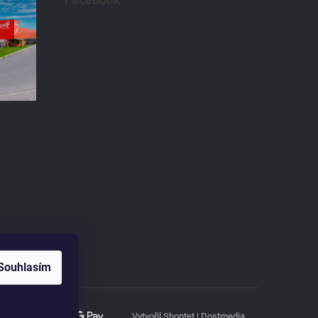
Souhlasím
Vytvořil Shoptet
|
Dostmedia