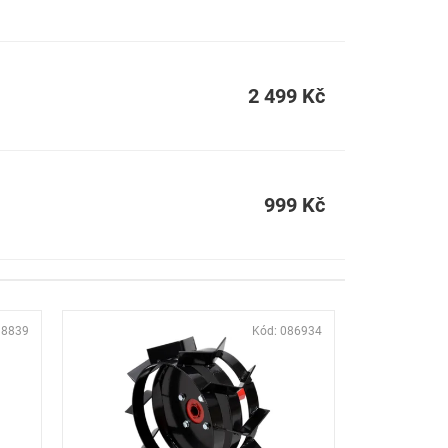
2 499 Kč
999 Kč
38839
Kód:
086934