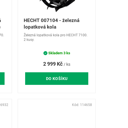
á
HECHT 007104 - železná
)
lopatková kola
70.
Železná lopatková kola pro HECHT 7100.
2 kusy.
Skladem
3 ks
2 999 Kč
/ ks
DO KOŠÍKU
86932
Kód:
114658