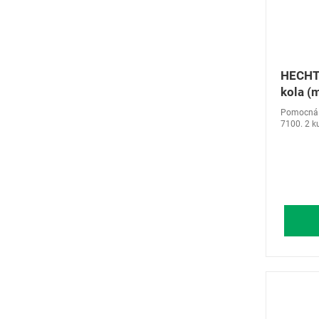
HECHT
kola (
Pomocná k
7100. 2 k
pro stroje