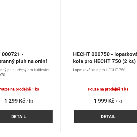
 000721 -
HECHT 000750 - lopatkov
tranný pluh na orání
kola pro HECHT 750 (2 ks)
nný pluh určený pro kultivátor
Lopatková kola pro HECHT 750.
970
Pouze na prodejně
1 ks
Pouze na prodejně
1 ks
1 299 Kč
1 999 Kč
/ ks
/ ks
DETAIL
DETAIL