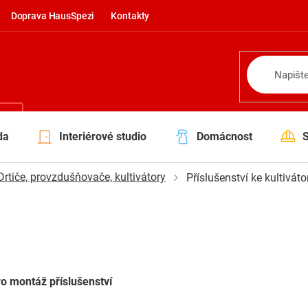
Doprava HausSpezi
Kontakty
NÍ
da
Interiérové studio
Domácnost
Drtiče, provzdušňovače, kultivátory
Příslušenství ke kultivát
o montáž příslušenství