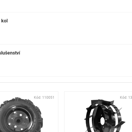
 kol
lušenství
Kód:
110051
Kód:
1