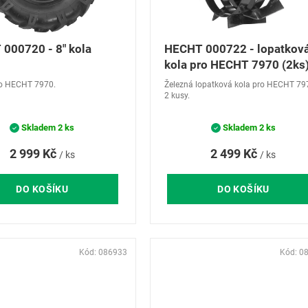
000720 - 8" kola
HECHT 000722 - lopatkov
kola pro HECHT 7970 (2ks
ro HECHT 7970.
Železná lopatková kola pro HECHT 79
2 kusy.
Skladem
2 ks
Skladem
2 ks
2 999 Kč
2 499 Kč
/ ks
/ ks
DO KOŠÍKU
DO KOŠÍKU
Kód:
086933
Kód:
0