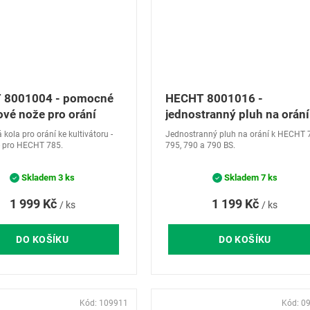
 8001004 - pomocné
HECHT 8001016 -
ové nože pro orání
jednostranný pluh na orání
kola pro orání ke kultivátoru -
Jednostranný pluh na orání k HECHT 
- pro HECHT 785.
795, 790 a 790 BS.
Skladem
3 ks
Skladem
7 ks
1 999 Kč
1 199 Kč
/ ks
/ ks
DO KOŠÍKU
DO KOŠÍKU
Kód:
109911
Kód:
0