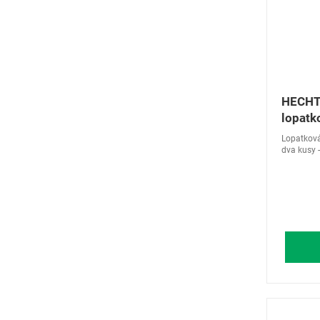
HECHT
lopatk
Lopatková 
dva kusy 