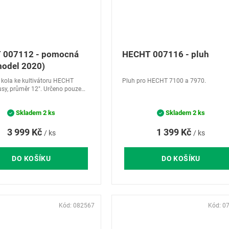
 007112 - pomocná
HECHT 007116 - pluh
model 2020)
ola ke kultivátoru HECHT
Pluh pro HECHT 7100 a 7970.
usy, průměr 12". Určeno pouze
 od r.v. 2020.
Skladem
2 ks
Skladem
2 ks
3 999 Kč
1 399 Kč
/ ks
/ ks
DO KOŠÍKU
DO KOŠÍKU
Kód:
082567
Kód:
0