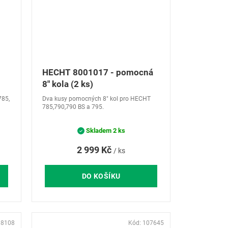
HECHT 8001017 - pomocná
8" kola (2 ks)
785,
Dva kusy pomocných 8" kol pro HECHT
785,790,790 BS a 795.
Skladem
2 ks
2 999 Kč
/ ks
DO KOŠÍKU
98108
Kód:
107645