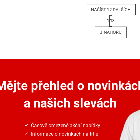
NAČÍST 12 DALŠÍCH
S
1
3
t
O
r
v
NAHORU
á
l
n
á
k
d
o
a
v
c
á
í
n
p
í
r
Mějte přehled o novinkác
v
k
y
a našich slevách
v
ý
p
i
s
Časově omezené akční nabídky
u
Informace o novinkách na trhu