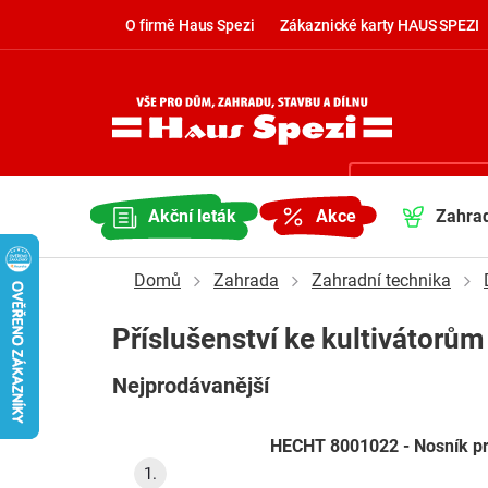
Přejít
O firmě Haus Spezi
Zákaznické karty HAUS SPEZI
na
obsah
Kontaktujte nás
NÁKUP
undefined
Akční leták
Akce
Zahra
KOŠÍK
Domů
Zahrada
Zahradní technika
Příslušenství ke kultivátorům
Nejprodávanější
HECHT 8001022 - Nosník pr