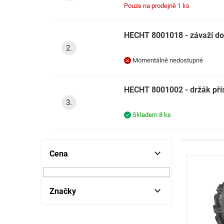
Pouze na prodejně
1 ks
HECHT 8001018 - závaží do
Momentálně nedostupné
HECHT 8001002 - držák přís
Skladem
8 ks
P
Cena
V
o
ý
s
p
t
i
r
Značky
s
a
p
n
r
n