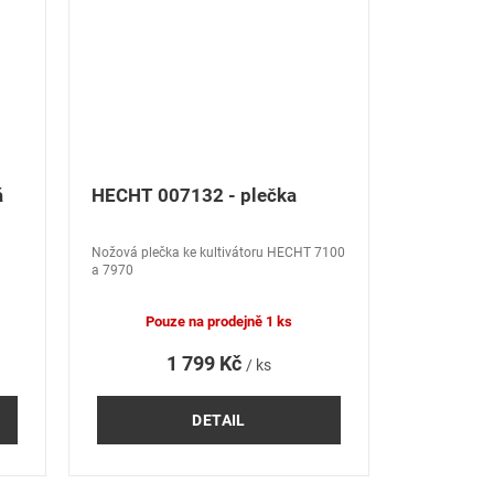
á
HECHT 007132 - plečka
Nožová plečka ke kultivátoru HECHT 7100
a 7970
Pouze na prodejně
1 ks
1 799 Kč
/ ks
DETAIL