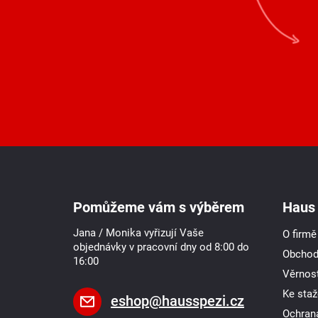
Z
á
p
a
Pomůžeme vám s výběrem
Haus 
t
í
Jana / Monika vyřizují Vaše
O firmě
objednávky v pracovní dny od 8:00 do
Obchod
16:00
Věrnost
Ke staž
eshop
@
hausspezi.cz
Ochran