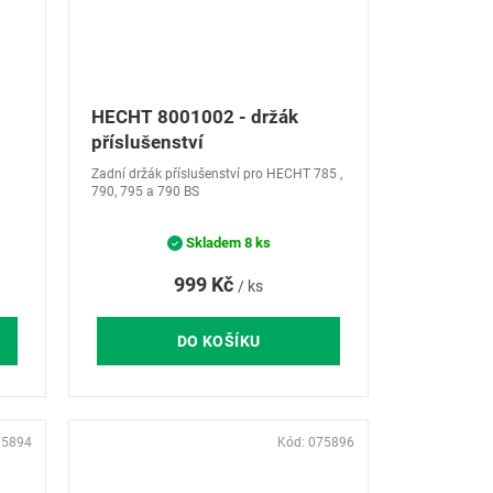
HECHT 8001002 - držák
příslušenství
Zadní držák příslušenství pro HECHT 785 ,
790, 795 a 790 BS
Skladem
8 ks
999 Kč
/ ks
DO KOŠÍKU
75894
Kód:
075896