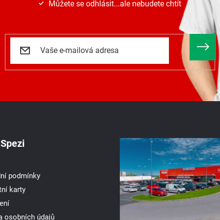
Můžete se odhlásit...ale nebudete chtít
Spezi
ní podmínky
ní karty
ení
a osobních údajů