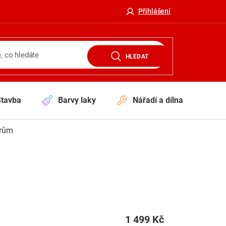
Přihlášení
HLEDAT
Stavba
Barvy laky
Nářadí a dílna
V
orům
1 499 Kč